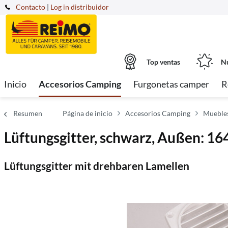
Contacto
|
Log in distribuidor
Top ventas
Nu
Inicio
Accesorios Camping
Furgonetas camper
R
Resumen
Página de inicio
Accesorios Camping
Muebles
Lüftungsgitter, schwarz, Außen: 1
Lüftungsgitter mit drehbaren Lamellen