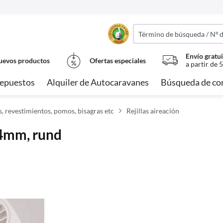
Envío gratui
evos productos
Ofertas especiales
a partir de 
epuestos
Alquiler de Autocaravanes
Búsqueda de co
, revestimientos, pomos, bisagras etc
Rejillas aireación
64mm, rund