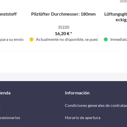
nststoff
Pilzlüfter Durchmesser: 180mm
Lüftungsgi
eckig
35220
16,20 € *
 para su envío
Actualmente no disponible, se puede pedir
Inmediata
tienda
Información
a
Condiciones generales de contrata
cesionarios
Horario de apertura