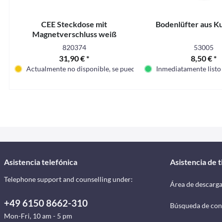
CEE Steckdose mit
Bodenlüfter aus Ku
Magnetverschluss weiß
820374
53005
31,90 € *
8,50 € *
Actualmente no disponible, se puede pedir
Inmediatamente listo
Asistencia telefónica
Asistencia de 
Telephone support and counselling under:
Área de descarg
+49 6150 8662-310
Búsqueda de con
Mon-Fri, 10 am - 5 pm