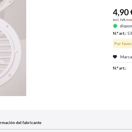
4,90 
incl. IVA
más
dispon
N.º art.:
5
Por favor
Marca
N.º art.:
rmación del fabricante