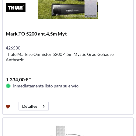
Mark.TO 5200 ant.4,5m Myt
426530
Thule Markise Omnistor 5200 4,5m Mystic Grau Gehäuse
Anthrazit
1.334,00 € *
Inmediatamente listo para su envío
Detalles