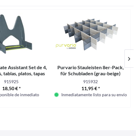
ate Assistant Set de 4,
Purvario Stauleisten 8er-Pack,
, tablas, platos, tapas
für Schubladen (grau-beige)
915925
915932
18,50 € *
11,95 € *
sponible de inmediato
Inmediatamente listo para su envío