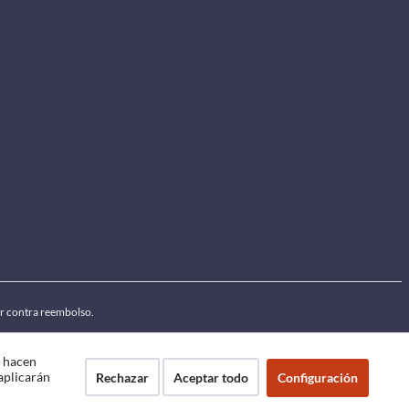
por contra reembolso.
e hacen
 aplicarán
Rechazar
Aceptar todo
Configuración