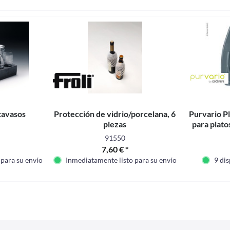
tavasos
Protección de vidrio/porcelana, 6
Purvario Pl
piezas
para platos
91550
7,60 € *
 para su envío
Inmediatamente listo para su envío
9 di