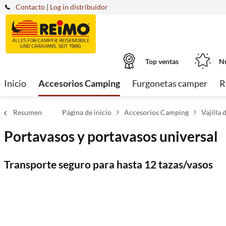
Contacto
|
Log in distribuidor
Top ventas
Nu
Inicio
Accesorios Camping
Furgonetas camper
R
Resumen
Página de inicio
Accesorios Camping
Vajilla
Portavasos y portavasos universal
Transporte seguro para hasta 12 tazas/vasos