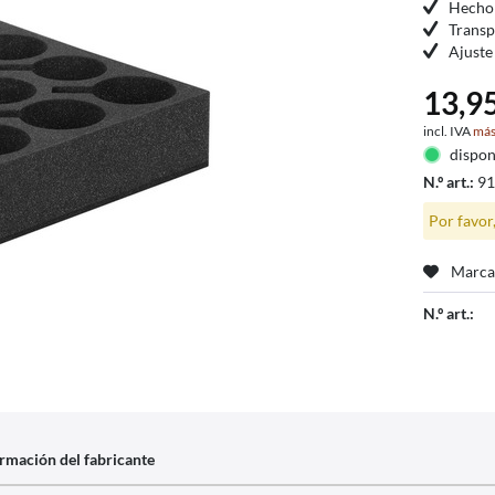
Hecho 
Transp
Ajuste
13,95
incl. IVA
más
dispon
N.º art.:
9
Por favor
Marca
N.º art.:
rmación del fabricante