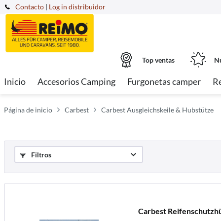
Contacto
|
Log in distribuidor
Top ventas
Nu
Inicio
Accesorios Camping
Furgonetas camper
R
Página de inicio
Carbest
Carbest Ausgleichskeile & Hubstütze
Filtros
Carbest Reifenschutzhül