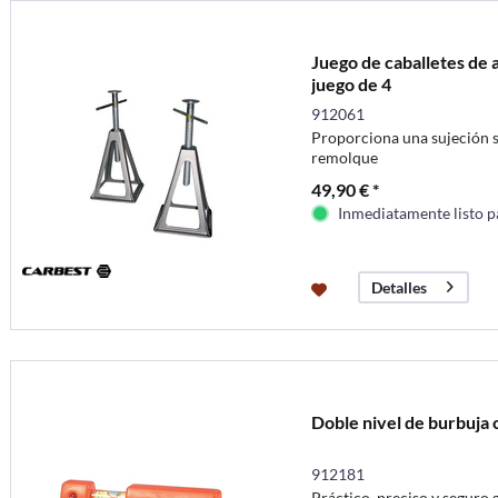
Juego de caballetes de 
juego de 4
912061
Proporciona una sujeción s
remolque
49,90 € *
Inmediatamente listo p
Detalles
Doble nivel de burbuja c
912181
Práctico, preciso y seguro 