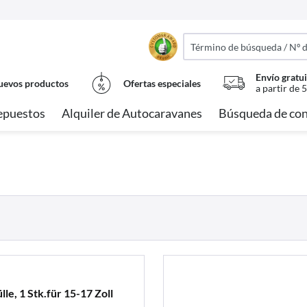
Envío gratui
evos productos
Ofertas especiales
a partir de 
epuestos
Alquiler de Autocaravanes
Búsqueda de con
le, 1 Stk.für 15-17 Zoll