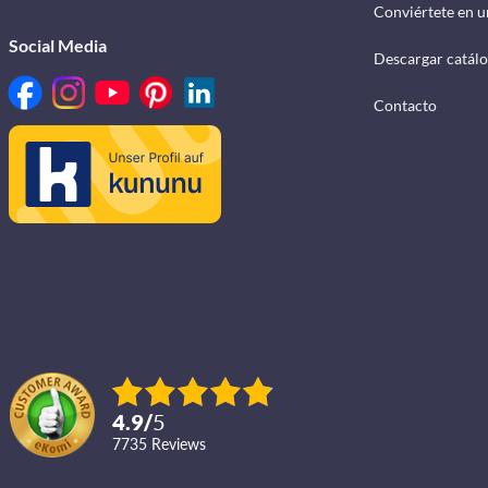
Conviértete en u
Social Media
Descargar catál
Contacto
4.9
/
5
7735
reviews