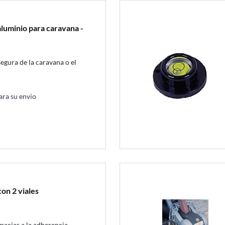
aluminio para caravana -
egura de la caravana o el
ara su envío
on 2 viales
gracias a la adherencia