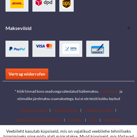
Makseviisid
Vertrag widerrufen
* Kõik hinnad koos seadusega sätestatud käibemaksu,
saatekulude
ja
võimalike järelmaksu osamaksetega, kui ei ole teisiti kokku lepitud
Download area
Händlersuche
Händler werden
Kataloogide allalaadimine
Kontakt
Jobs
Standorte
Veebileht kasutab küpsiseid, mis on vajalikud veebilehe tehniliseks
toimimiseks ning mida alati määratakse. Muid küpsiseid, mis tõstavad