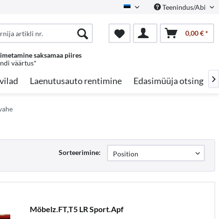
Teenindus/Abi
Estonian
0,00 € *
oimetamine saksamaa piires
endi väärtus*
vilad
Laenutusauto rentimine
Edasimüüja otsing

vahe
Sorteerimine:
Möbelz.FT,T5 LR Sport.Apf