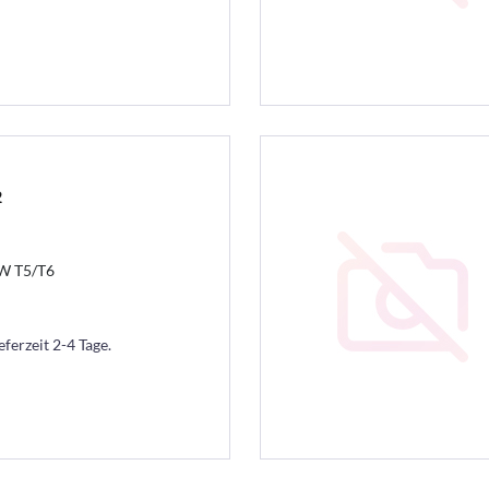
2
VW T5/T6
eferzeit 2-4 Tage.