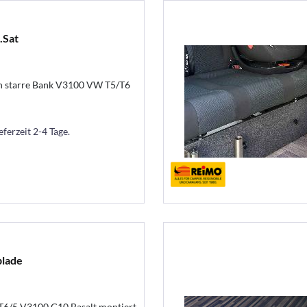
.Sat
n starre Bank V3100 VW T5/T6
eferzeit 2-4 Tage.
blade
T6/5 V3100 G10 Basalt montiert