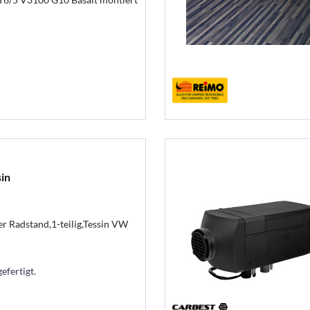
in
r Radstand,1-teilig,Tessin VW
efertigt.