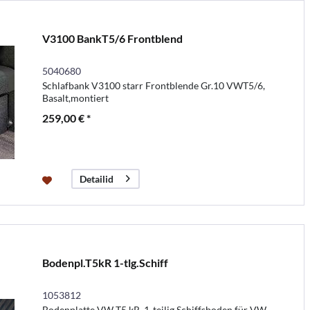
V3100 BankT5/6 Frontblend
5040680
Schlafbank V3100 starr Frontblende Gr.10 VWT5/6,
Basalt,montiert
259,00 € *
Detailid
Bodenpl.T5kR 1-tlg.Schiff
1053812
Bodenplatte VW T5 kR, 1-teilig,Schiffsboden für VW