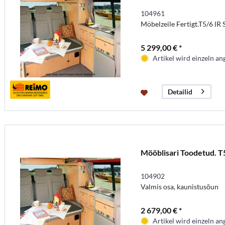
104961
Möbelzeile Fertigt.T5/6 lR
5 299,00 € *
Artikel wird einzeln ang
Detailid
Mööblisari Toodetud. T
104902
Valmis osa, kaunistusõun
2 679,00 € *
Artikel wird einzeln ang