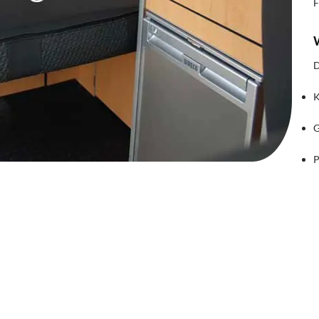
F
D
K
G
P