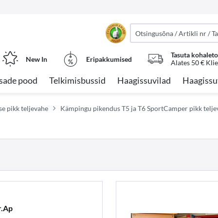
Tasuta kohalet
New In
Eripakkumised
Alates 50 € Kli
sade pood
Telkimisbussid
Haagissuvilad
Haagissu
e pikk teljevahe
Kämpingu pikendus T5 ja T6 SportCamper pikk telje
r.Ap