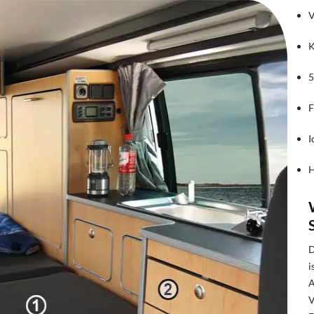
V
K
5
F
I
H
D
i
A
V