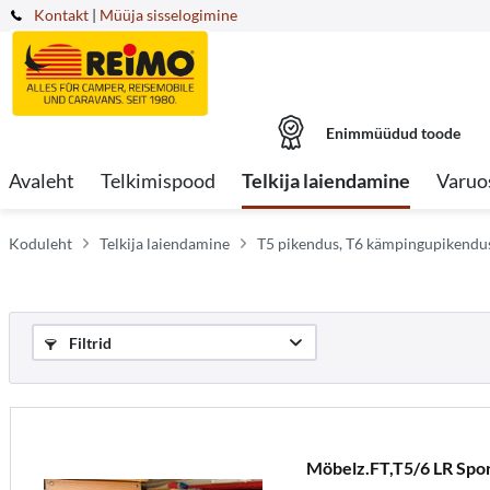
Kontakt
|
Müüja sisselogimine
Enimmüüdud toode
Avaleht
Telkimispood
Telkija laiendamine
Varuo
Koduleht
Telkija laiendamine
T5 pikendus, T6 kämpingupikendus
Filtrid
Möbelz.FT,T5/6 LR Spo