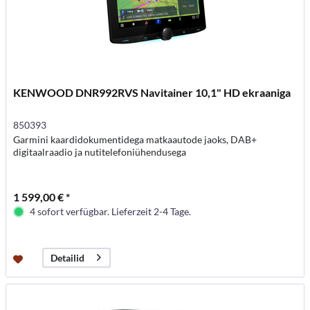
KENWOOD DNR992RVS Navitainer 10,1" HD ekraaniga
850393
Garmini kaardidokumentidega matkaautode jaoks, DAB+
digitaalraadio ja nutitelefoniühendusega
1 599,00 € *
4 sofort verfügbar. Lieferzeit 2-4 Tage.
Detailid