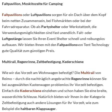
Faltpavillon, Moskitozelte für Camping
Faltpavillons
oder
Luftpavillons
sorgen für ein Dach über dem Kopf
beim netten Zusammensein, bei Flohmärkten oder bei der
Fahrradreparatur. Ob als
Partyshelter
oder Werkstattzelt, die
Verwendungsmöglichkeiten sind fast unendlich. Falt- oder
Luftgestänge
lassen Sie Ihren Event Shelter schnell und reibungslos
aufbauen. Wir bieten Ihnen mit den
Faltpavillons
von Tent Technology
gute Qualität zum günstigen Preis.
Multirail, Regenrinne, Zeltbefestigung, Kederschiene
Wie wir das Vorzelt am Wohnwagen befestigt? Die
Multirail
von
Reimo – durch die nachträglich angebrachte
Regenrinne
können Sie
bei ausgewählten Kastenwagen problemlos ihr Vorzelt befestigen.
Einfach die
Kederschiene
einziehen und schon haben Sie eine breite,
wasserdichte Schleuse. Natürlich bieten wir Ihnen in der Kategorie
Zeltbefestigung auch andere Lösungen für Ihr Vorzelt, wie zum
Beispiel die
haltbaren Klappsauger
.