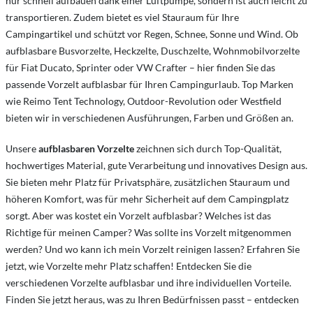
nur schnell aufbauen dank einer Luftpumpe, sondern ist auch leicht zu
transportieren. Zudem bietet es viel Stauraum für Ihre
Campingartikel und schützt vor Regen, Schnee, Sonne und Wind. Ob
aufblasbare Busvorzelte, Heckzelte, Duschzelte, Wohnmobilvorzelte
für Fiat Ducato, Sprinter oder VW Crafter – hier finden Sie das
passende Vorzelt aufblasbar für Ihren Campingurlaub. Top Marken
wie Reimo Tent Technology, Outdoor-Revolution oder Westfield
bieten wir in verschiedenen Ausführungen, Farben und Größen an.
Unsere
aufblasbaren Vorzelte
zeichnen sich durch Top-Qualität,
hochwertiges Material, gute Verarbeitung und innovatives Design aus.
Sie bieten mehr Platz für Privatsphäre, zusätzlichen Stauraum und
höheren Komfort, was für mehr Sicherheit auf dem Campingplatz
sorgt. Aber was kostet ein Vorzelt aufblasbar? Welches ist das
Richtige für meinen Camper? Was sollte ins Vorzelt mitgenommen
werden? Und wo kann ich mein Vorzelt reinigen lassen? Erfahren Sie
jetzt, wie Vorzelte mehr Platz schaffen! Entdecken Sie die
verschiedenen Vorzelte aufblasbar und ihre individuellen Vorteile.
Finden Sie jetzt heraus, was zu Ihren Bedürfnissen passt – entdecken