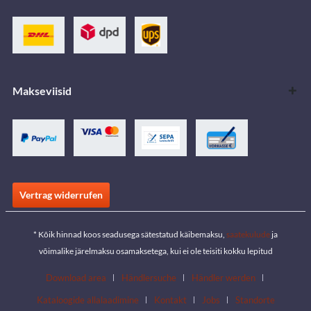
Makseviisid
Vertrag widerrufen
* Kõik hinnad koos seadusega sätestatud käibemaksu,
saatekulude
ja
võimalike järelmaksu osamaksetega, kui ei ole teisiti kokku lepitud
Download area
Händlersuche
Händler werden
Kataloogide allalaadimine
Kontakt
Jobs
Standorte