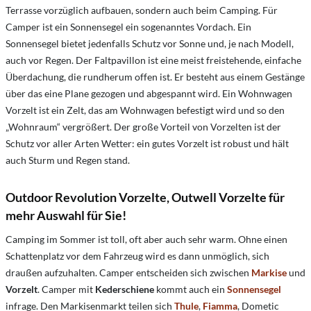
Terrasse vorzüglich aufbauen, sondern auch beim Camping. Für
Camper ist ein Sonnensegel ein sogenanntes Vordach. Ein
Sonnensegel bietet jedenfalls Schutz vor Sonne und, je nach Modell,
auch vor Regen. Der Faltpavillon ist eine meist freistehende, einfache
Überdachung, die rundherum offen ist. Er besteht aus einem Gestänge
über das eine Plane gezogen und abgespannt wird. Ein Wohnwagen
Vorzelt ist ein Zelt, das am Wohnwagen befestigt wird und so den
„Wohnraum“ vergrößert. Der große Vorteil von Vorzelten ist der
Schutz vor aller Arten Wetter: ein gutes Vorzelt ist robust und hält
auch Sturm und Regen stand.
Outdoor Revolution Vorzelte, Outwell Vorzelte für
mehr Auswahl für Sie!
Camping im Sommer ist toll, oft aber auch sehr warm. Ohne einen
Schattenplatz vor dem Fahrzeug wird es dann unmöglich, sich
draußen aufzuhalten. Camper entscheiden sich zwischen
Markise
und
Vorzelt
. Camper mit
Kederschiene
kommt auch ein
Sonnensegel
infrage. Den Markisenmarkt teilen sich
Thule
,
Fiamma
, Dometic