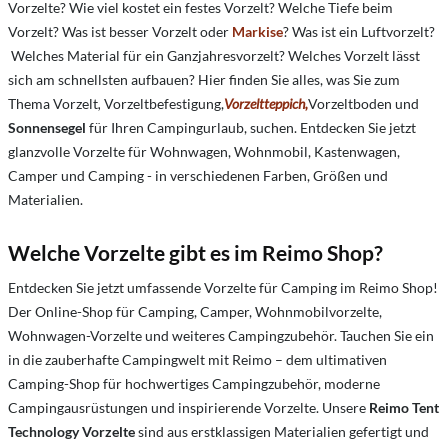
Vorzelte? Wie viel kostet ein festes Vorzelt? Welche Tiefe beim
Vorzelt? Was ist besser Vorzelt oder
Markise
? Was ist ein Luftvorzelt?
Welches Material für ein Ganzjahresvorzelt? Welches Vorzelt lässt
sich am schnellsten aufbauen? Hier finden Sie alles, was Sie zum
Thema Vorzelt
,
Vorzeltbefestigung,
Vorzeltteppich,
Vorzeltboden und
Sonnensegel
für Ihren Campingurlaub, suchen. Entdecken Sie jetzt
glanzvolle Vorzelte für Wohnwagen, Wohnmobil, Kastenwagen,
Camper und Camping - in verschiedenen Farben, Größen und
Materialien.
Welche Vorzelte gibt es im Reimo Shop?
Entdecken Sie jetzt umfassende Vorzelte für Camping im Reimo Shop!
Der Online-Shop für Camping, Camper, Wohnmobilvorzelte,
Wohnwagen-Vorzelte und weiteres Campingzubehör. Tauchen Sie ein
in die zauberhafte Campingwelt mit Reimo – dem ultimativen
Camping-Shop für hochwertiges Campingzubehör, moderne
Campingausrüstungen und inspirierende Vorzelte. Unsere
Reimo Tent
Technology Vorzelte
sind aus erstklassigen Materialien gefertigt und