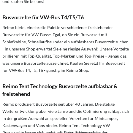
und kaufen Sie bei uns!
Busvorzelte für VW-Bus T4/T5/T6
Reimo bietet eine breite Palette verschiedener freistehender
Busvorzelte für VW-Busse. Egal, ob Sie ein Busvorzelt mit
Schlafkabine, Schnellaufbau oder ein aufblasbares Busvorzelt suchen
- in unserem Shop erwartet Sie eine riesige Auswahl! Unsere Vorzelte
brillieren mit Top-Qualität, Top-Marken und Top-Preise – genau das,
was unsere Busvorzelte auszeichnet. Kaufen Sie jetzt Ihr Busvorzelt
für VW-Bus T4, T5, T6 - günstig im Reimo Shop.
Reimo Tent Technology Busvorzelte aufblasbar &
freistehend
Reimo produziert Busvorzelte seit über 40 Jahren. Die stetige
Weiterentwicklung über viele Jahre und die Optimierung schlägt sich
in der großen Auswahl an speziellen Vorzelten für Minicamper,
Kastenwagen und Vans nieder. Reimo Tent Technology VW
Busvorzelte lassen sich meist mit
Keder
,
Schleusenstab
oder