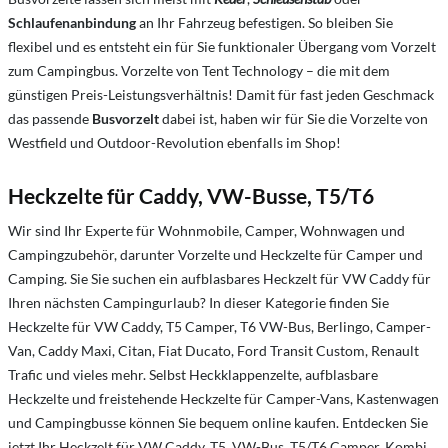
Schlaufenanbindung
an Ihr Fahrzeug befestigen. So bleiben Sie
flexibel und es entsteht ein für Sie funktionaler Übergang vom Vorzelt
zum Campingbus. Vorzelte von Tent Technology – die mit dem
günstigen Preis-Leistungsverhältnis! Damit für fast jeden Geschmack
das passende
Busvorzelt
dabei ist, haben wir für Sie die Vorzelte von
Westfield und Outdoor-Revolution ebenfalls im Shop!
Heckzelte für Caddy, VW-Busse, T5/T6
Wir sind Ihr Experte für Wohnmobile, Camper, Wohnwagen und
Campingzubehör, darunter Vorzelte und Heckzelte für Camper und
Camping. Sie Sie suchen ein aufblasbares Heckzelt für VW Caddy für
Ihren nächsten Campingurlaub? In dieser Kategorie finden Sie
Heckzelte für VW Caddy, T5 Camper, T6 VW-Bus, Berlingo, Camper-
Van, Caddy Maxi, Citan, Fiat Ducato, Ford Transit Custom, Renault
Trafic und vieles mehr. Selbst Heckklappenzelte, aufblasbare
Heckzelte und freistehende Heckzelte für Camper-Vans, Kastenwagen
und Campingbusse können Sie bequem online kaufen. Entdecken Sie
jetzt Ihr Heckzelt für VW Caddy, T5, VW-Bus, T5/T6 Camper, Kombi,