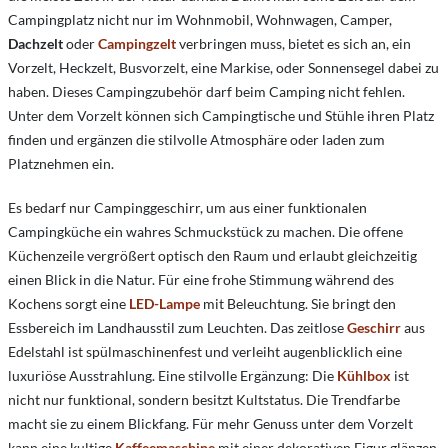
Campingplatz nicht nur im Wohnmobil, Wohnwagen, Camper,
Dachzelt
oder
Campingzelt
verbringen muss, bietet es sich an, ein
Vorzelt, Heckzelt, Busvorzelt, eine Markise, oder Sonnensegel dabei zu
haben. Dieses Campingzubehör darf beim Camping nicht fehlen.
Unter dem Vorzelt können sich Campingtische und Stühle ihren Platz
finden und ergänzen die stilvolle Atmosphäre oder laden zum
Platznehmen ein.
Es bedarf nur Campinggeschirr, um aus einer funktionalen
Campingküche ein wahres Schmuckstück zu machen. Die offene
Küchenzeile vergrößert optisch den Raum und erlaubt gleichzeitig
einen Blick in die Natur. Für eine frohe Stimmung während des
Kochens sorgt eine
LED-Lampe
mit Beleuchtung. Sie bringt den
Essbereich im Landhausstil zum Leuchten. Das zeitlose
Geschirr
aus
Edelstahl ist spülmaschinenfest und verleiht augenblicklich eine
luxuriöse Ausstrahlung. Eine stilvolle Ergänzung: Die
Kühlbox
ist
nicht nur funktional, sondern besitzt Kultstatus. Die Trendfarbe
macht sie zu einem Blickfang. Für mehr Genuss unter dem Vorzelt
kann eine kultige
Kaffeemaschine
mit einer dekorativen Figur glänzen