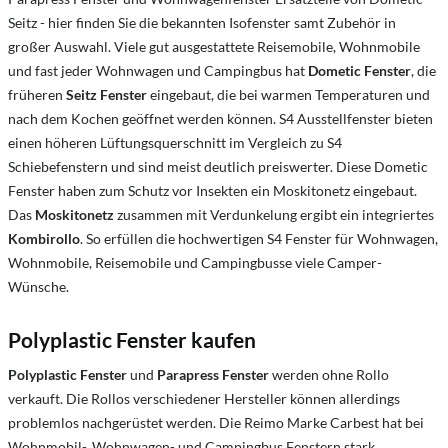
Seitz - hier finden Sie die bekannten Isofenster samt Zubehör in
großer Auswahl. Viele gut ausgestattete Reisemobile, Wohnmobile
und fast jeder Wohnwagen und Campingbus hat
Dometic Fenster
, die
früheren
Seitz Fenster
eingebaut, die bei warmen Temperaturen und
nach dem Kochen geöffnet werden können. S4 Ausstellfenster bieten
einen höheren Lüftungsquerschnitt im Vergleich zu S4
Schiebefenstern und sind meist deutlich preiswerter. Diese Dometic
Fenster haben zum Schutz vor Insekten ein Moskitonetz eingebaut.
Das
Moskitonetz
zusammen mit Verdunkelung ergibt ein integriertes
Kombirollo
. So erfüllen die hochwertigen S4 Fenster für Wohnwagen,
Wohnmobile, Reisemobile und Campingbusse viele Camper-
Wünsche.
Polyplastic Fenster kaufen
Polyplastic Fenster
und
Parapress Fenster
werden ohne Rollo
verkauft. Die Rollos verschiedener Hersteller können allerdings
problemlos nachgerüstet werden. Die Reimo Marke Carbest hat bei
Wohnmobil-, Wohnwagen- und Campingbus Fenstern stark