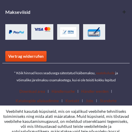
Makseviisid
Vertrag widerrufen
* Kõik hinnad koos seadusega sätestatud käibemaksu,
saatekulude
ja
võimalike järelmaksu osamaksetega, kui ei ole teisiti kokku lepitud
Download area
Händlersuche
Händler werden
Kataloogide allalaadimine
Kontakt
Jobs
Standorte
Veebileht kasutab küpsiseid, mis on vajalikud veebilehe tehniliseks
toimimiseks ning mida alati määratakse. Muid küpsiseid, mis tõstavad
veebilehe kasutamismugavust, on mõeldud otsereklaami tegemiseks,
või mis lihtsustavad suhtlust teiste veebilehtede ja
sotsiaalvõrgustikega, määratakse vaid teie nõusoleku korral.