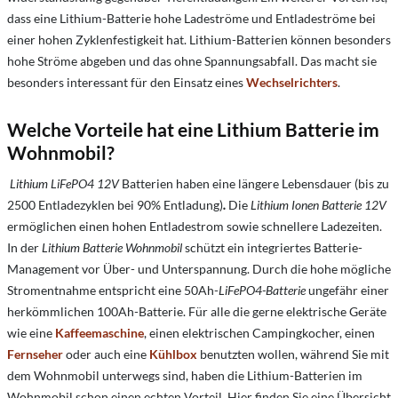
dass eine Lithium-Batterie hohe Ladeströme und Entladeströme bei
einer hohen Zyklenfestigkeit hat. Lithium-Batterien können besonders
hohe Ströme abgeben und das ohne Spannungsabfall. Das macht sie
besonders interessant für den Einsatz eines
Wechselrichters
.
Welche Vorteile hat eine Lithium Batterie im
Wohnmobil?
Lithium
LiFePO4 12V
Batterien haben eine längere Lebensdauer (bis zu
2500 Entladezyklen bei 90% Entladung)
.
Die
Lithium Ionen Batterie 12V
ermöglichen einen hohen Entladestrom sowie schnellere Ladezeiten.
In der
Lithium Batterie Wohnmobil
schützt ein integriertes Batterie-
Management vor Über- und Unterspannung. Durch die hohe mögliche
Stromentnahme entspricht eine 50Ah-
LiFePO4-Batterie
ungefähr einer
herkömmlichen 100Ah-Batterie. Für alle die gerne elektrische Geräte
wie eine
Kaffeemaschine
, einen elektrischen Campingkocher, einen
Fernseher
oder auch eine
Kühlbox
benutzten wollen, während Sie mit
dem Wohnmobil unterwegs sind, haben die Lithium-Batterien im
Wohnmobil schon einen echten Vorteil. Hier finden Sie eine Übersicht