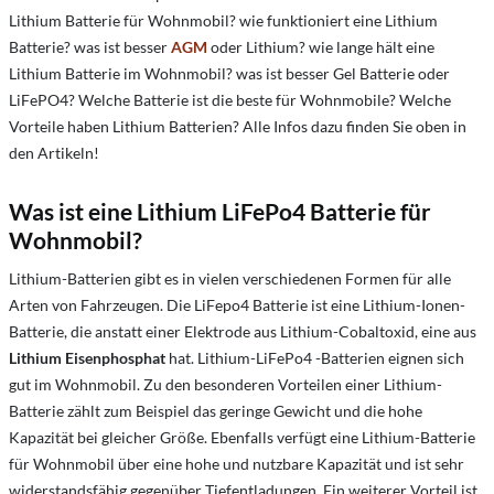
Lithium Batterie für Wohnmobil? wie funktioniert eine Lithium
Batterie? w
as ist besser
AGM
oder Lithium?
w
ie lange hält eine
Lithium Batterie im Wohnmobil?
w
as ist besser Gel Batterie oder
LiFePO4?
Welche Batterie ist die beste für Wohnmobile?
Welche
Vorteile haben Lithium Batterien? Alle Infos dazu finden Sie oben in
den Artikeln!
Was ist eine Lithium LiFePo4 Batterie für
Wohnmobil?
Lithium-Batterien gibt es in vielen verschiedenen Formen für alle
Arten von Fahrzeugen. Die LiFepo4 Batterie ist eine Lithium-Ionen-
Batterie, die anstatt einer Elektrode aus Lithium-Cobaltoxid, eine aus
Lithium Eisenphosphat
hat. Lithium-
LiFePo4
-Batterien eignen sich
gut im Wohnmobil. Zu den besonderen Vorteilen einer Lithium-
Batterie zählt zum Beispiel das geringe Gewicht und die hohe
Kapazität bei gleicher Größe. Ebenfalls verfügt eine Lithium-Batterie
für Wohnmobil über eine hohe und nutzbare Kapazität und ist sehr
widerstandsfähig gegenüber Tiefentladungen. Ein weiterer Vorteil ist,