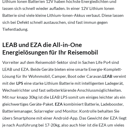
Lithium Ionen Batterien 12V haben höchste Energiedichten und
lassen sich schnell wieder aufladen. In einer 12V Lithium Ionen
Batterie sind viele kleine Lithium-Ionen-Akkus verbaut. Diese lassen
sich bei Defekt schnell austauschen, sind fast immun gegen
Tiefentladung.
LEAB und EZA die All-in-One
Energielösungen für Ihr Reisemobil
Vorreiter auf dem Reisemobil-Sektor sind in Sachen Life Po4 sind
LEAB und EZA. Beide Geräte bieten eine smarte Energie-Komplett-
Lösung für Ihr Wohnmobil, Camper, Boot oder Caravan.
LEAB
vereint
mit der
LPS
eine starke Lithium Batterie mit intelligenten Ladegerät,
Wechselrichter und fast selbsterklärende Anschlussmöglichkeiten.
Mit nur knapp 30kg ist die LEAB LPS somit um einiges leichter als ein
gleichwertiges Geräte-Paket.
EZA
kombiniert Batterie, Ladebooster,
Batteriemanager, Solarregler und Monitor. Kontrolle behalten Sie
übers Smartphone mit einer Android-App. Das Gewicht der EZA liegt
je nach Ausführung bei 17-20kg, also auch hier ist die EZA um vieles