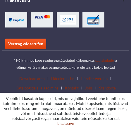
Vertrag widerrufen
* Kõik hinnad koos seadusega sätestatud käibemaksu,
saatekulude
ja
võimalike järelmaksu osamaksetega, kui ei ole teisiti kokku lepitud
Download area
Händlersuche
Händler werden
Kataloogide allalaadimine
Kontakt
Jobs
Standorte
Veebileht kasutab küpsiseid, mis on vajalikud veebilehe tehniliseks
toimimiseks ning mida alati määratakse. Muid küpsiseid, mis tõstavad
veebilehe kasutamismugavust, on mõeldud otsereklaami tegemiseks,
või mis lihtsustavad suhtlust teiste veebilehtede ja
sotsiaalvõrgustikega, määratakse vaid teie nõusoleku korral.
Lisateave