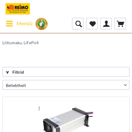
Menüü
Liitiumaku, LiFePo4
Filtrid