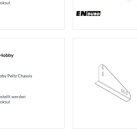
ooksul
.Hobby
by Peitz Chassis
estellt werden
ooksul