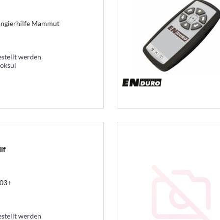
angierhilfe Mammut
estellt werden
ooksul
lf
303+
estellt werden