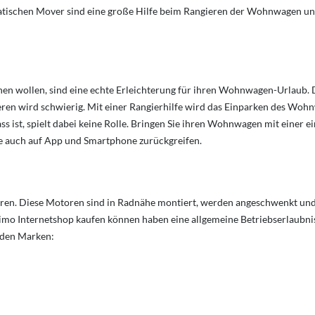
omatischen Mover sind eine große Hilfe beim Rangieren der Wohnwagen 
n wollen, sind eine echte Erleichterung für ihren Wohnwagen-Urlaub. Den
ieren wird schwierig. Mit einer Rangierhilfe wird das Einparken des W
s ist, spielt dabei keine Rolle. Bringen Sie ihren Wohnwagen mit einer e
 auch auf App und Smartphone zurückgreifen.
n. Diese Motoren sind in Radnähe montiert, werden angeschwenkt und b
Reimo Internetshop kaufen können haben eine allgemeine Betriebserlaubni
nden Marken: