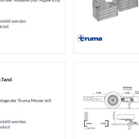
estellt werden
ärast
.Tand
ntage der Truma Mover mit
estellt werden
ooksul