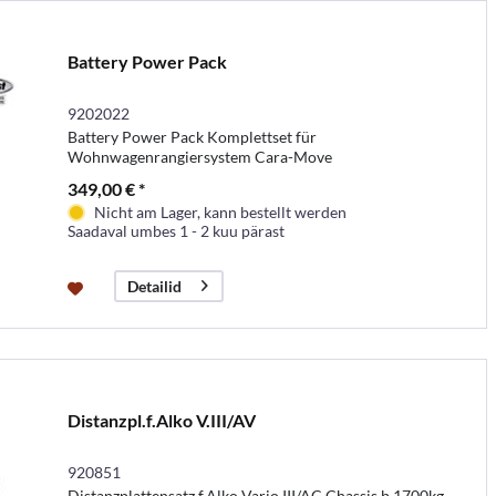
Battery Power Pack
9202022
Battery Power Pack Komplettset für
Wohnwagenrangiersystem Cara-Move
349,00 € *
Nicht am Lager, kann bestellt werden
Saadaval umbes 1 - 2 kuu pärast
Detailid
Distanzpl.f.Alko V.III/AV
920851
Distanzplattensatz f.Alko Vario III/AC Chassis b.1700kg