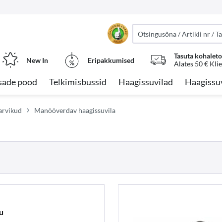
Tasuta kohalet
New In
Eripakkumised
Alates 50 € Kli
sade pood
Telkimisbussid
Haagissuvilad
Haagissu
tarvikud
Manööverdav haagissuvila
u