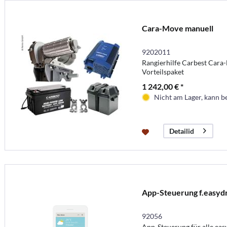
Cara-Move manuell
9202011
Rangierhilfe Carbest Cara
Vorteilspaket
1 242,00 € *
Nicht am Lager, kann b
Detailid
App-Steuerung f.easyd
92056
App-Steuerung für alle eas