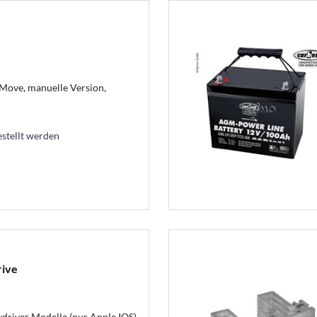
-Move, manuelle Version,
estellt werden
rive
ydriver Modelle (nur Apple IOS)