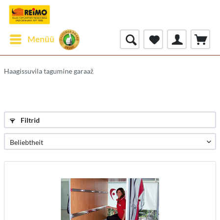
Menüü
Haagissuvila tagumine garaaž
Filtrid