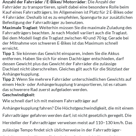
Anzahl der Fahrräder / E-Bikes/ Motorräder
: Die Anzahl der
Fahrräder zu transportieren, spielt dabei eine besondere Rolle beim
Kauf eines Fahrradträgers. Im Allgemeinen ist Platz für 2 E-Bikes oder
4 Fahrräder. Deshalb ist es zu empfehlen, Spanngurte zur zusätzlichen
Befestigung der Fahrradträger zu benutzen.
Maximale Traglast
: Weiterhin müssen Sie die maximale Zuladung des
Fahrradträgers beachten. Je nach Modell variiert auch die Traglast.
Bei dem Modell liegt die Traglast zwischen 40 und 70 kg. Gerade bei
der Mitnahme von schweren E-Bikes ist das Maximum schnell
erreicht.
Tipp 1
: Sie können das Gewicht einsparen, indem Sie die Akkus
entfernen. Haben Sie sich für einen Dachträger entschieden, darf
dessen Gewicht plus das Gewicht der Fahrräder die zulässige
Dachlast nicht überschreiten. Gleiches gilt auch für die Stützlast der
Anhängerkupplung.
Tipp 2
: Wenn Sie mehrere Fahrräder unterschiedlichen Gewichts auf
einem Heck- oder Anhängerkupplung transportieren, ist es ratsam
das schwerere Rad zuerst aufgeladen werden.
Geschwindigkeit
:
Wie schnell darf ich mit meinem Fahrradträger auf
Anhängerkupplung fahren? Die Höchstgeschwindigkeit, die mit einem
Fahrradträger gefahren werden darf, ist nicht gesetzlich geregelt. Die
Hersteller der Fahrradträger verweisen meist auf 110–130 km/h. Das
zulässige Tempo findet sich üblicherweise in der Fahrradträger-