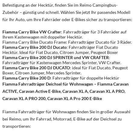
Befestigung an der Hecktür, finden Sie im Reimo Campingbus-
Zubehör – günstig und schnell. Wählen Sie jetzt Ihr passendes Modell
für Ihr Auto, um Ihre Fahrräder oder E-Bikes sicher zu transportieren:
Fiamma Carry Bike VW Crafter
: Fahrradträger für 3 Fahrräder auf
Ihrem Kastenwagen mit doppelter Hecktür.
Fiamma Carry Bike Ducato Frame: Fahrradträger Ducato für 3 Räder.
Fiamma Carry Bike 200 DJ Ducato
: Fahrradträger Fiat Ducato
Hecktür. Ideal für Fiat Ducato, Citroen Jumper, Peugeot Boxer
Fiamma Carry Bike 200 DJ
SPRINTER und VW CRAFTER
:
Fahrradträger für Kastenwagen Mercedes Sprinter, VW Crafter.
Fiamma Carry Bike 200 DJ DUCATO
: ideal für Fiat Ducato, Peugeot
Boxer, Citroen Jumper, Mercedes Sprinter.
Fiamma Carry Bike 200 D
: Fahrradträger für doppelte Hecktür
Fiamma Fahrradträger Deichsel für Wohnwagen – Fiamma Caravan
ACTIVE, Caravan Active E-Bike, Caravan XL A, Caravan XL A PRO,
Caravan XL A PRO 200, Caravan XL A Pro 200 E-Bike
Fiamma Fahrradträger für Wohnwagen finden Sie in großer Auswahl
bei Reimo, um Ihr Fahrrad, Motorrad, E-Bike auf der Deichsel zu
transportieren: