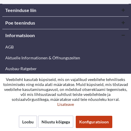
Teeninduse liin
Poe teenindus
Informatsioon
AGB
Aktuelle Informationen & Öffnungszeiten
Ausbau-Ratgeber
Accessibility statement
Veebileht kasutab küpsiseid, mis on vajalikud veebilehe tehniliseks
toimimiseks ning mida alati määratakse. Muid küpsiseid, mis tõstavad
veebilehe kasutamismugavust, on mõeldud otsereklaami tegemiseks,
Cookie-Einstellungen
või mis lihtsustavad suhtlust teiste veebilehtede ja
sotsiaalvõrgustikega, määratakse vaid teie nõusoleku korral.
Datenschutzerklärung
Lisateave
Warranty terms
Loobu
Nõustu kõigega
Konfiguratsioon
Impressum