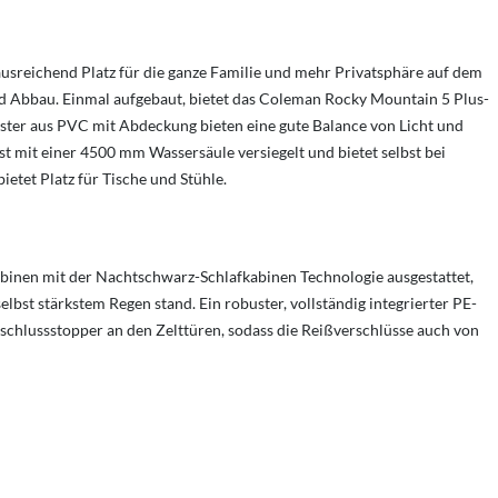
usreichend Platz für die ganze Familie und mehr Privatsphäre auf dem
d Abbau. Einmal aufgebaut, bietet das Coleman Rocky Mountain 5 Plus-
ster aus PVC mit Abdeckung bieten eine gute Balance von Licht und
st mit einer 4500 mm Wassersäule versiegelt und bietet selbst bei
etet Platz für Tische und Stühle.
binen mit der Nachtschwarz-Schlafkabinen Technologie ausgestattet,
bst stärkstem Regen stand. Ein robuster, vollständig integrierter PE-
rschlussstopper an den Zelttüren, sodass die Reißverschlüsse auch von