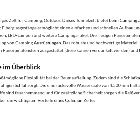
ges Zelt für Camping, Outdoor. Dieses Tunnelzelt bietet beim Camping a
t Fiberglasgestänge ermöglicht einen einfachen und schnellen Aufbau un
oxen, LED-Lampen und weitere Campingartikel. Die riesigen Panoramafen
hrung von Camping
Ausrüstungen
. Das robuste und hochwertige Material i
en Panoramafenstern ausgestattet (diese können verdunkelt werden) und bi
 im Überblick
tmögliche Flexibilität bei der Raumaufteilung. Zudem sind die Schlafka
higen Schlaf sorgt. Die eindrucksvolle Wassersäule von 4.500 mm hält sel
offe sind feuerhemmend und für zusätzliche Sicherheit sorgen die Reißve
über die wichtigsten Vorteile eines Coleman Zeltes: