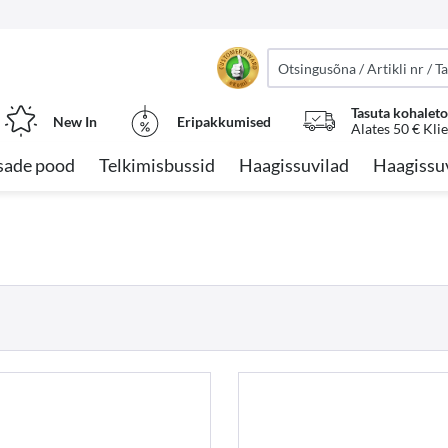
Tasuta kohalet
New In
Eripakkumised
Alates 50 € Kli
sade pood
Telkimisbussid
Haagissuvilad
Haagissu