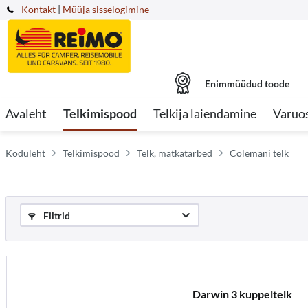
Kontakt
|
Müüja sisselogimine
Enimmüüdud toode
Avaleht
Telkimispood
Telkija laiendamine
Varuo
Koduleht
Telkimispood
Telk, matkatarbed
Colemani telk
Filtrid
Darwin 3 kuppeltelk