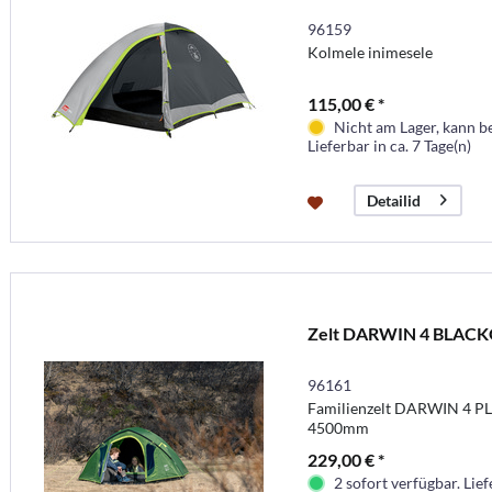
96159
Kolmele inimesele
115,00 € *
Nicht am Lager, kann b
Lieferbar in ca. 7 Tage(n)
Detailid
Zelt DARWIN 4 BLAC
96161
Familienzelt DARWIN 4 P
4500mm
229,00 € *
2 sofort verfügbar. Lief