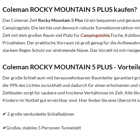
Coleman ROCKY MOUNTAIN 5 PLUS kaufen?
Das Coleman Zelt
Rocky Mountain 5 Plus
ist ein bequemes und geräumi
Campingplatz. Die leichte und dennoch robuste Tunnelkonstruktion mi
Zelt mit dem großen Raum viel Platz für
Campingstühle
,Tische, Kühlb
Privatleben. Der praktische Vorraum
ist groß genug für die Aufbewa
starkem Regen Schutz vor eintretende Nässe. Das Vorzelt ist mit riesig
Coleman ROCKY MOUNTAIN 5 PLUS - Vorteile
Der große Schlafraum mit herausnehmbarem Raumteiler garantiert größ
die 99% des Lichtes zurückhält und dadurch für einen erholsamen und ru
Zeltboden sorgt für saubere und trockene Verhältnisse im Zelt. Alle St
Kindern im Notfall gut erreichbar sind. Hier finden Sie eine Übersicht 
✔
2 große verdunkelte Schlafkabinen
✔
Großes, stabiles 5 Personen Tunnelzelt