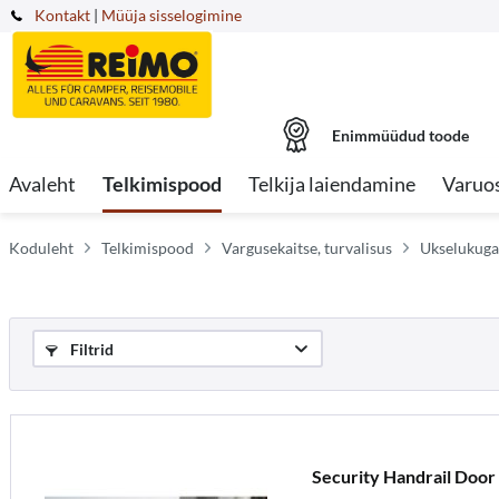
Kontakt
|
Müüja sisselogimine
Enimmüüdud toode
Avaleht
Telkimispood
Telkija laiendamine
Varuo
Koduleht
Telkimispood
Vargusekaitse, turvalisus
Ukselukuga
Filtrid
Security Handrail Door