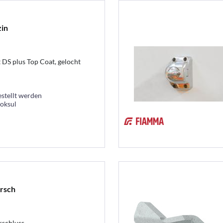
zin
 DS plus Top Coat, gelocht
estellt werden
ooksul
rsch
rschluss