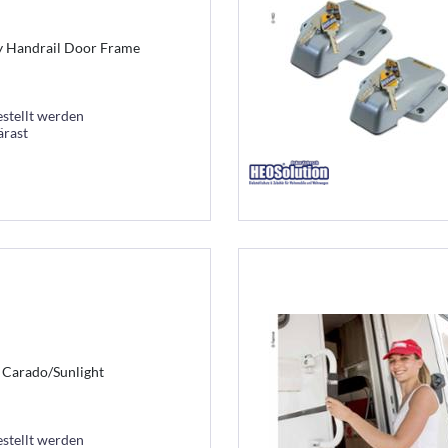
y Handrail Door Frame
estellt werden
ärast
 Carado/Sunlight
estellt werden