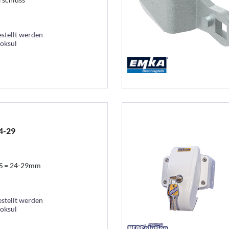
estellt werden
ooksul
4-29
TS = 24-29mm
estellt werden
ooksul