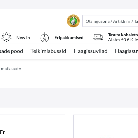
Tasuta kohalet
New In
Eripakkumised
Alates 50 € Kli
sade pood
Telkimisbussid
Haagissuvilad
Haagissu
 matkaauto
 Fr