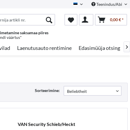
Teenindus/Abi
Estonian
0,00 € *
oimetamine saksamaa piires
endi väärtus*
vilad
Laenutusauto rentimine
Edasimüüja otsing
A

Sorteerimine:
VAN Security Schieb/Heckt