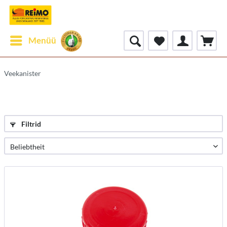
Menüü
Veekanister
Filtrid