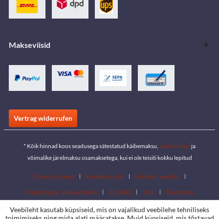
Makseviisid
Vertrag widerrufen
* Kõik hinnad koos seadusega sätestatud käibemaksu,
saatekulude
ja
võimalike järelmaksu osamaksetega, kui ei ole teisiti kokku lepitud
Download area
Händlersuche
Händler werden
Kataloogide allalaadimine
Kontakt
Jobs
Standorte
Veebileht kasutab küpsiseid, mis on vajalikud veebilehe tehniliseks
toimimiseks ning mida alati määratakse. Muid küpsiseid, mis tõstavad