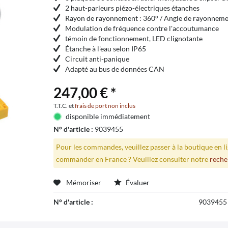
2 haut-parleurs piézo-électriques étanches
Rayon de rayonnement : 360° / Angle de rayonneme
Modulation de fréquence contre l'accoutumance
témoin de fonctionnement, LED clignotante
Étanche à l'eau selon IP65
Circuit anti-panique
Adapté au bus de données CAN
247,00 € *
T.T.C. et
frais de port non inclus
disponible immédiatement
N° d'article :
9039455
Pour les commandes, veuillez passer à la boutique en 
commander en France ? Veuillez consulter notre
reche
Mémoriser
Évaluer
N° d'article :
9039455