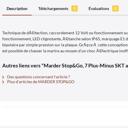
Description
Téléchargements
0
Évaluations
0
Technique de dÃ©tection, raccordement 12 Volt ou fonctionnement su
fonctionnement, LED clignotante, Ã©tanche selon IP65, marquage E1 de
bipolaire par simple pression sur la plaque. GrÃ¢ce Ã cette conceptio
est possible de chasser la martre au moyen d'un choc Ã©lectrique inoff
Autres liens vers "Marder Stop&Go, 7 Plus-Minus SKT 
Des questions concernant l'article ?
Plus d'articles de MARDER STOP&GO