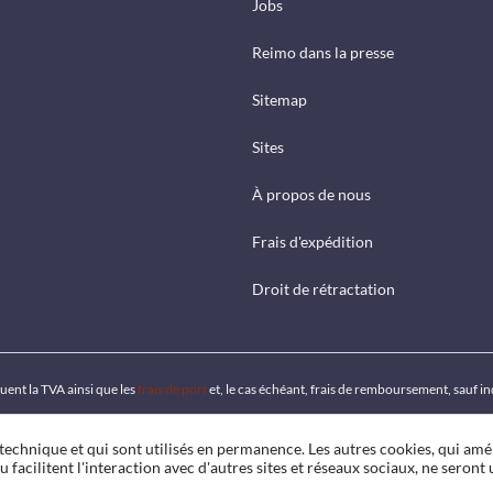
Jobs
Reimo dans la presse
Sitemap
Sites
À propos de nous
Frais d'expédition
Droit de rétractation
luent la TVA ainsi que les
frais de port
et, le cas échéant, frais de remboursement, sauf i
 technique et qui sont utilisés en permanence. Les autres cookies, qui amé
u facilitent l'interaction avec d'autres sites et réseaux sociaux, ne seront u