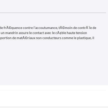
 de frÃ©quence contre l'accoutumance, tÃ©moin de contrÃ´le de
un mandrin assure le contact avec le cÃ¢ble haute tension
proportion de matÃ©riaux non conducteurs comme le plastique, il