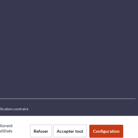
ndication contraire
liorent
tilisés
Refuser
Accepter tout
Configuration