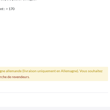
nt : > 170
ligne allemande (livraison uniquement en Allemagne). Vous souhaitez
rche de revendeurs
.