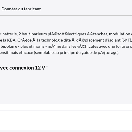
Données du fabricant
r batterie, 2 haut-parleurs piÃ©zoÃ©lectriques Ã©tanches, modulation
 la KBA. GrÃ¢ce Ã la technologie dite Ã dÃ©placement d'isolant (SKT), 
n bipolaire - plus et moins - mÃªme dans les vÃ©hicules avec une forte 
ensif mais efficace (semblable au principe du guide de pÃ¢turage).
avec connexion 12 V"