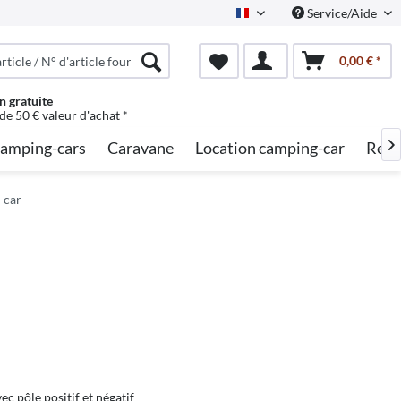
Service/Aide
French
0,00 € *
n gratuite
 de 50 € valeur d'achat *
amping-cars
Caravane
Location camping-car
Rech

-car
ec pôle positif et négatif