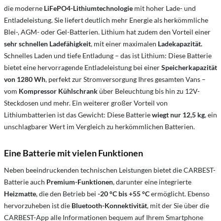
die moderne
LiFePO4-Lithiumtechnologie
mit hoher Lade- und
Entladeleistung. Sie liefert deutlich mehr Energie als herkömmliche
Blei-, AGM- oder Gel-Batterien. Lithium hat zudem den Vorteil einer
sehr schnellen Ladefähigkeit
, mit einer maximalen
Ladekapazität.
Schnelles Laden und tiefe Entladung – das ist Lithium: Diese Batterie
bietet eine hervorragende Entladeleistung bei einer
Speicherkapazität
von 1280 Wh
, perfekt zur Stromversorgung Ihres gesamten Vans –
vom
Kompressor Kühlschrank
über Beleuchtung bis hin zu 12V-
Steckdosen und mehr. Ein weiterer großer Vorteil von
Lithiumbatterien ist das Gewicht: Diese Batterie
wiegt nur 12,5 kg
, ein
unschlagbarer Wert im Vergleich zu herkömmlichen Batterien.
Eine Batterie mit vielen Funktionen
Neben beeindruckenden technischen Leistungen bietet die CARBEST-
Batterie auch
Premium-Funktionen
, darunter eine integrierte
Heizmatte
, die den Betrieb bei
-20 °C bis +55 °C
ermöglicht. Ebenso
hervorzuheben ist die
Bluetooth-Konnektivität
, mit der Sie über die
CARBEST-App alle Informationen bequem auf Ihrem Smartphone