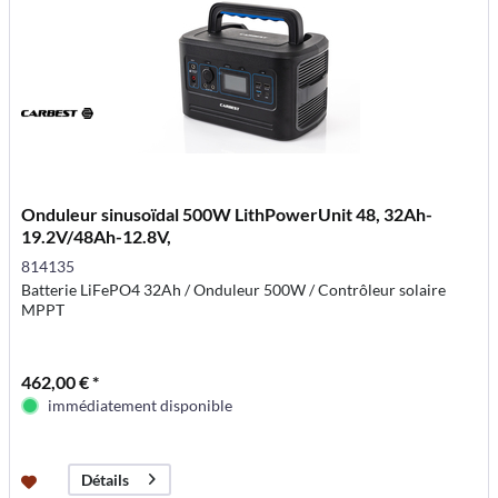
Onduleur sinusoïdal 500W LithPowerUnit 48, 32Ah-
19.2V/48Ah-12.8V,
814135
Batterie LiFePO4 32Ah / Onduleur 500W / Contrôleur solaire
MPPT
462,00 € *
immédiatement disponible
Détails