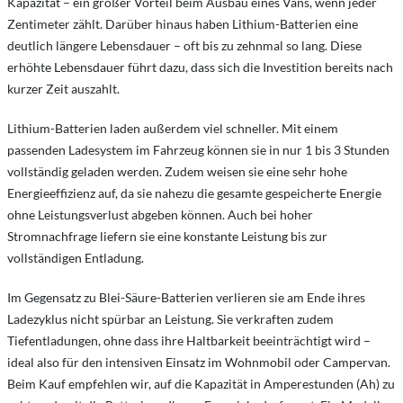
Kapazität – ein großer Vorteil beim Ausbau eines Vans, wenn jeder
Zentimeter zählt. Darüber hinaus haben Lithium-Batterien eine
deutlich längere Lebensdauer – oft bis zu zehnmal so lang. Diese
erhöhte Lebensdauer führt dazu, dass sich die Investition bereits nach
kurzer Zeit auszahlt.
Lithium-Batterien laden außerdem viel schneller. Mit einem
passenden Ladesystem im Fahrzeug können sie in nur 1 bis 3 Stunden
vollständig geladen werden. Zudem weisen sie eine sehr hohe
Energieeffizienz auf, da sie nahezu die gesamte gespeicherte Energie
ohne Leistungsverlust abgeben können. Auch bei hoher
Stromnachfrage liefern sie eine konstante Leistung bis zur
vollständigen Entladung.
Im Gegensatz zu Blei-Säure-Batterien verlieren sie am Ende ihres
Ladezyklus nicht spürbar an Leistung. Sie verkraften zudem
Tiefentladungen, ohne dass ihre Haltbarkeit beeinträchtigt wird –
ideal also für den intensiven Einsatz im Wohnmobil oder Campervan.
Beim Kauf empfehlen wir, auf die Kapazität in Amperestunden (Ah) zu