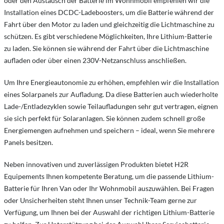
oder den Austausch der Batterie im Wohnmobil empfehlen wir die
Installation eines DCDC-Ladeboosters, um die Batterie während der
Fahrt über den Motor zu laden und gleichzeitig die Lichtmaschine zu
schützen. Es gibt verschiedene Möglichkeiten, Ihre Lithium-Batterie
zu laden. Sie können sie während der Fahrt über die Lichtmaschine
aufladen oder über einen 230V-Netzanschluss anschließen.
Um Ihre Energieautonomie zu erhöhen, empfehlen wir die Installation
eines Solarpanels zur Aufladung. Da diese Batterien auch wiederholte
Lade-/Entladezyklen sowie Teilaufladungen sehr gut vertragen, eignen
sie sich perfekt für Solaranlagen. Sie können zudem schnell große
Energiemengen aufnehmen und speichern – ideal, wenn Sie mehrere
Panels besitzen.
Neben innovativen und zuverlässigen Produkten bietet H2R
Equipements Ihnen kompetente Beratung, um die passende Lithium-
Batterie für Ihren Van oder Ihr Wohnmobil auszuwählen. Bei Fragen
oder Unsicherheiten steht Ihnen unser Technik-Team gerne zur
Verfügung, um Ihnen bei der Auswahl der richtigen Lithium-Batterie