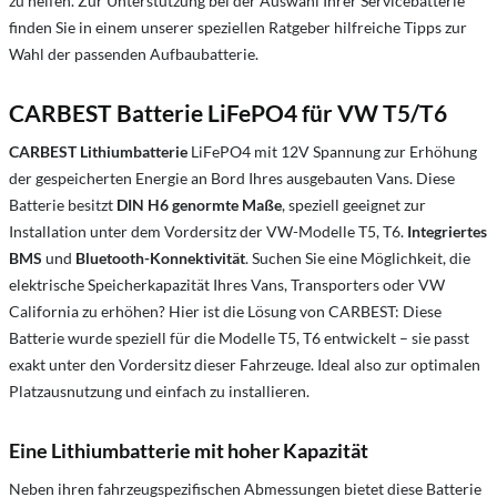
zu helfen. Zur Unterstützung bei der Auswahl Ihrer Servicebatterie
finden Sie in einem unserer speziellen Ratgeber hilfreiche Tipps zur
Wahl der passenden Aufbaubatterie.
CARBEST Batterie LiFePO4 für VW T5/T6
CARBEST Lithiumbatterie
LiFePO4 mit 12V Spannung zur Erhöhung
der gespeicherten Energie an Bord Ihres ausgebauten Vans. Diese
Batterie besitzt
DIN H6 genormte Maße
, speziell geeignet zur
Installation unter dem Vordersitz der VW-Modelle T5, T6.
Integriertes
BMS
und
Bluetooth-Konnektivität
. Suchen Sie eine Möglichkeit, die
elektrische Speicherkapazität Ihres Vans, Transporters oder VW
California zu erhöhen? Hier ist die Lösung von CARBEST: Diese
Batterie wurde speziell für die Modelle T5, T6 entwickelt – sie passt
exakt unter den Vordersitz dieser Fahrzeuge. Ideal also zur optimalen
Platzausnutzung und einfach zu installieren.
Eine Lithiumbatterie mit hoher Kapazität
Neben ihren fahrzeugspezifischen Abmessungen bietet diese Batterie