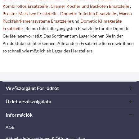
Kombirollos Ersatzteile
,
Cramer Kocher und Backöfen Ersatzteile
,
Prostor Markisen Ersatzteile
,
Dometic Toiletten Ersatzteile
,
Waeco
Rückfahrkamerasysteme Ersatzteile
und
Dometic Klimageräte
Ersatzteile
. Reimo führt die gängigsten Ersatzteile für die Dometic
Geräte lagervorrätig. Das Sortiment am Lager können Sie in der
Produktübersicht erkennen. Alle andern Ersatzteile liefern wir ihnen
so schnell wie möglich ab Lager des Herstellers.
Vevőszolgálat Forródrót
Üzlet vevőszolgálata
Információk
AGB
Aktuelle Informationen & Öffnungszeiten