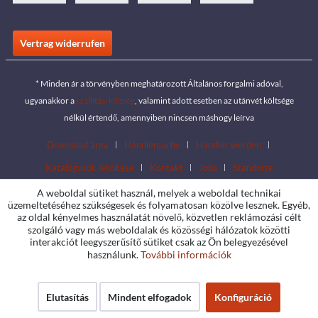
Vertrag widerrufen
* Minden ár a törvényben meghatározott Általános forgalmi adóval,
ugyanakkor a
szállítási költség
, valamint adott esetben az utánvét költsége
nélkül értendő, amennyiben nincsen máshogy leírva
Download area
Händlersuche
Händler werden
Katalógusok letöltése
Kontakt
Jobs
Standorte
A weboldal sütiket használ, melyek a weboldal technikai
üzemeltetéséhez szükségesek és folyamatosan közölve lesznek. Egyéb,
az oldal kényelmes használatát növelő, közvetlen reklámozási célt
szolgáló vagy más weboldalak és közösségi hálózatok közötti
interakciót leegyszerűsítő sütiket csak az Ön belegyezésével
használunk.
További információk
Elutasítás
Mindent elfogadok
Konfiguráció