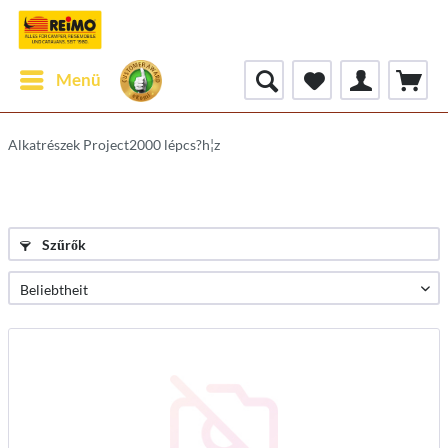
Menü
Alkatrészek Project2000 lépcs?h¦z
Szűrők