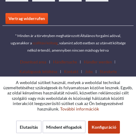
Vertrag widerrufen
* Minden ár a törvényben meghatározott Általános forgalmi adóval,
ugyanakkor a
szállítási költség
, valamint adott esetben az utánvét költsége
nélkül értendő, amennyiben nincsen máshogy leírva
Download area
Händlersuche
Händler werden
Katalógusok letöltése
Kontakt
Jobs
Standorte
A weboldal sütiket használ, melyek a weboldal technikai
üzemeltetéséhez szükségesek és folyamatosan közölve lesznek. Egyéb,
az oldal kényelmes használatát növelő, közvetlen reklámozási célt
szolgáló vagy más weboldalak és közösségi hálózatok közötti
interakciót leegyszerűsítő sütiket csak az Ön belegyezésével
használunk.
További információk
Elutasítás
Mindent elfogadok
Konfiguráció