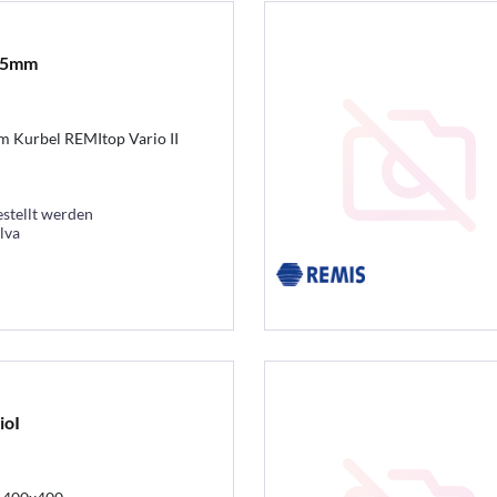
45mm
 Kurbel REMItop Vario II
estellt werden
lva
ioI