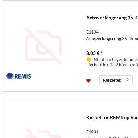
Achsverlängerung 36-
E1134
Achsverlängerung 36-45mm
8,05 € *
Nicht am Lager, kann b
Elérhető kb. 1 - 2 hónap mú
Részletek
Kurbel für REMItop Var
E1931