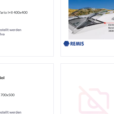
rio I+II 400x400
estellt werden
lva
ioI
I 700x500
estellt werden