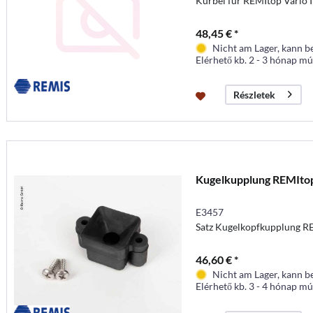
Kurbel für REMItop Vario 
48,45 € *
Nicht am Lager, kann b
Elérhető kb. 2 - 3 hónap mú
Részletek
Kugelkupplung REMItop
E3457
Satz Kugelkopfkupplung RE
46,60 € *
Nicht am Lager, kann b
Elérhető kb. 3 - 4 hónap mú