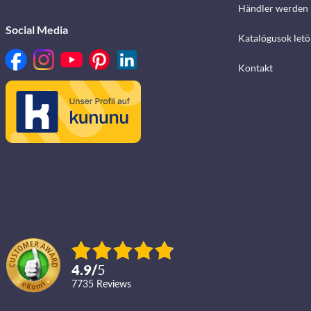
Händler werden
Social Media
Katalógusok letö
Kontakt
4.9
/
5
7735
reviews