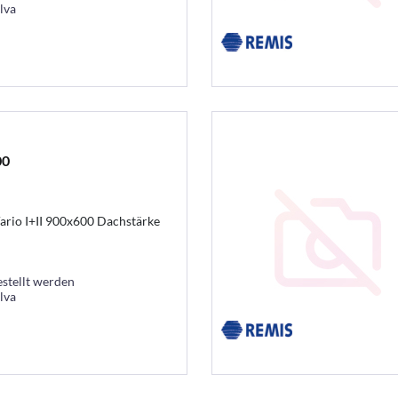
lva
00
rio I+II 900x600 Dachstärke
estellt werden
lva