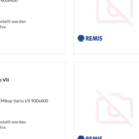
I 400x400
estellt werden
lva
 VII
MItop Vario I/II 900x600
estellt werden
lva