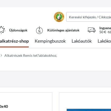
Ingyene
Újdonságok
Különleges ajánlatok
50 € -t
alkatrész-shop
Kempingbuszok
Lakóautók
Lakóko
Alkatrészek Remis tet?ablakokhoz,
0x40