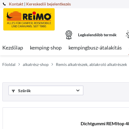
Kontakt
|
Kereskedői bejelentkezés
Legkelendőbb termék
Kezdőlap
kemping-shop
kempingbusz-átalakítás
Főoldal
alkatrész-shop
Remis alkatrészek, ablakroló alkatrészek
Szűrők
Dichtgummi REMItop 4