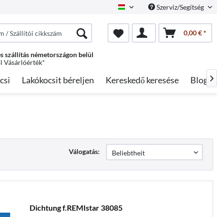
Szervíz/Segítség
Hungarian
0,00 € *
s szállítás németországon belül
ól Vásárlóérték*
csi
Lakókocsit béreljen
Kereskedő keresése
Blog

Válogatás:
Dichtung f.REMIstar 38085