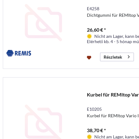
E4258
Dichtgummi für REMItop Va
26,60 € *
Nicht am Lager, kann b
Elérhető kb. 4 - 5 hónap mú
Részletek
Kurbel für REMItop Var
E10205
Kurbel für REMItop Vario 
38,70 € *
Nicht am Lager, kann b