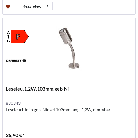
Részletek
A
F
G
Leseleu.1,2W,103mm,geb.Ni
830343
Leseleuchte in geb. Nickel 103mm lang, 1,2W, dimmbar
35,90 € *