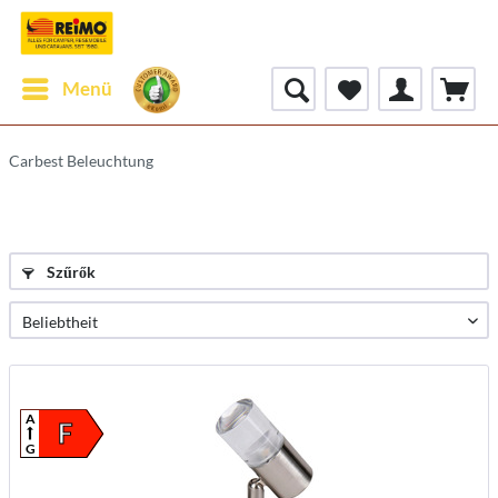
Menü
Carbest Beleuchtung
Szűrők
A
F
G