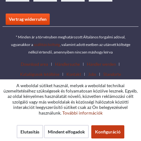
Vertrag widerrufen
* Minden ár a törvényben meghatározott Általános forgalmi adóval,
ugyanakkor a
szállítási költség
, valamint adott esetben az utánvét költsége
nélkül értendő, amennyiben nincsen máshogy leírva
Download area
Händlersuche
Händler werden
Katalógusok letöltése
Kontakt
Jobs
Standorte
A weboldal sütiket használ, melyek a weboldal technikai
üzemeltetéséhez szükségesek és folyamatosan közölve lesznek. Egyéb,
az oldal kényelmes használatát növelő, közvetlen reklámozási célt
szolgáló vagy más weboldalak és közösségi hálózatok közötti
interakciót leegyszerűsítő sütiket csak az Ön belegyezésével
használunk.
További információk
Elutasítás
Mindent elfogadok
Konfiguráció