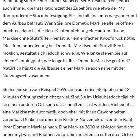
Bedienung sind Sie hier auf der sicheren Seite. Beachten Sie jedoch
auch immer, die Installationszeit des Zubehörs wie etwa der My
Room, oder die Sturmbefestigung. Sie sind alleine unterwegs, oder mit
dem Aufbau betraut? Wenn Sie ihre Dometic Markise alleine öffnen
möchten, dann ist die klare Kaufempfehlung eine automatische
Markise ohne Stützfüße. Hier ist nur ein einfacher Knopfdruck nötig.
Die Einmannbedienung bei Dometic Markisen mit Stützfüßen ist
möglich, gestaltet sich jedoch schwierig. Wie lange stehen Sie auf
einem Campingplatz, wie lange ist Ihre Dometic Markise geöffnet?
Natürlich hängt die Aufbauzeit einer Markise auch nahe mit der
Nutzungszeit zusammen.
Stellen Sie sich zum Beispiel 3 Wochen auf einen Stellplatz sind 12
Minuten Öffnungszeit nicht zu viel. Sind Sie im Urlaub jedoch täglich
an einem anderen Ort kann das schnell zur Last werden. Vielleicht ist
eine Markise mit Automatik, doch eher mit Ihren Gewohnheiten
vereinbar. Denken sie über den Kosten- Nutzenfaktor vor dem Kauf
ihrer Dometic Markise nach. Eine Markise 3800 mit Motor hat nicht
unbedingt was mit Faulheit zu tun. Sie möchten an entfernten Orten