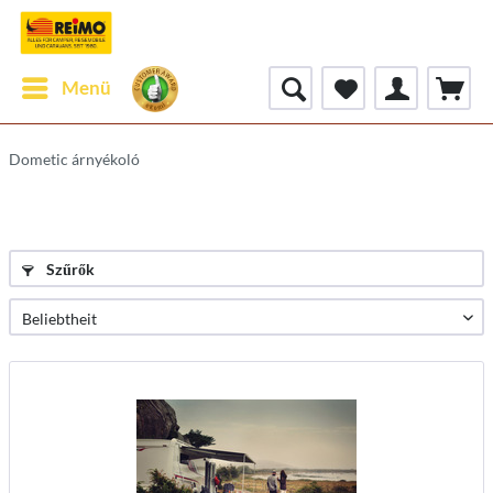
Menü
Dometic árnyékoló
Szűrők