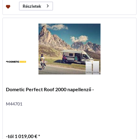
Részletek
Dometic Perfect Roof 2000 napellenző -
M44701
-tól 1 019,00 € *