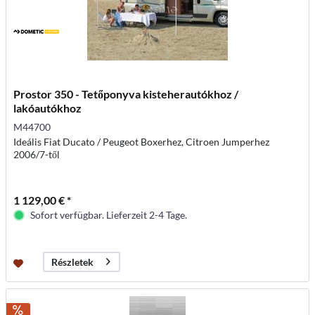
Prostor 350 - Tetőponyva kisteherautókhoz /
lakóautókhoz
M44700
Ideális Fiat Ducato / Peugeot Boxerhez, Citroen Jumperhez
2006/7-től
1 129,00 € *
Sofort verfügbar. Lieferzeit 2-4 Tage.
Részletek