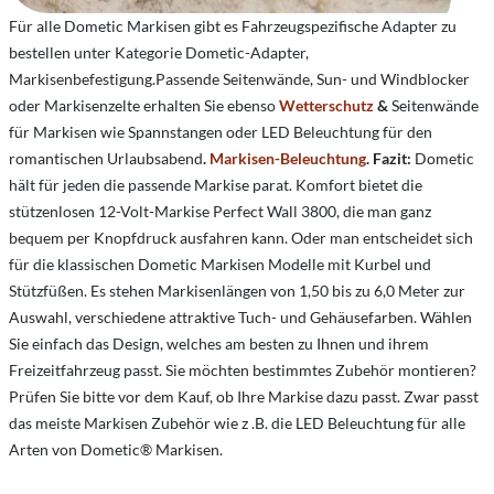
Für alle Dometic Markisen gibt es Fahrzeugspezifische Adapter zu
bestellen unter Kategorie
Dometic-
Adapter
,
Markisenbefestigung
.
Passende Seitenwände, Sun- und Windblocker
oder Markisenzelte erhalten Sie ebenso
Wetterschutz
&
Seitenwände
für Markisen wie Spannstangen oder LED Beleuchtung für den
romantischen Urlaubsabend
.
Markisen-Beleuchtung
.
Fazit:
Dometic
hält für jeden die passende Markise parat. Komfort bietet die
stützenlosen 12-Volt-Markise Perfect Wall 3800, die man ganz
bequem per Knopfdruck ausfahren kann. Oder man entscheidet sich
für die klassischen Dometic Markisen Modelle mit Kurbel und
Stützfüßen. Es stehen Markisenlängen von 1,50 bis zu 6,0 Meter zur
Auswahl, verschiedene attraktive Tuch- und Gehäusefarben. Wählen
Sie einfach das Design, welches am besten zu Ihnen und ihrem
Freizeitfahrzeug passt. Sie möchten bestimmtes Zubehör montieren?
Prüfen Sie bitte vor dem Kauf, ob Ihre Markise dazu passt. Zwar passt
das meiste Markisen Zubehör wie z .B. die LED Beleuchtung für alle
Arten von Dometic® Markisen.