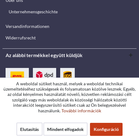
Über uns
Unternehmensgeschichte
Versandinformationen
Widerrufsrecht
Az alábbi termékkel együtt küldjük
A weboldal sütiket használ, melyek a weboldal technikai
üzemeltetéséhez szükségesek és folyamatosan közölve lesznek. Egyéb,
az oldal kényelmes használatát növelő, közvetlen reklámozási célt
szolgáló vagy más weboldalak és közösségi hálózatok közötti
Fizetési módok
interakciót leegyszerűsítő sütiket csak az Ön belegyezésével
használunk.
További információk
Elutasítás
Mindent elfogadok
Konfiguráció