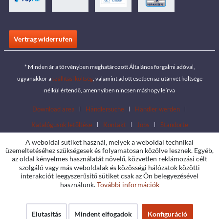
Vertrag widerrufen
* Minden ár a törvényben meghatározott Általános forgalmi adóval,
ugyanakkor a
szállítási költség
, valamint adott esetben az utánvét költsége
nélkül értendő, amennyiben nincsen máshogy leírva
Download area
Händlersuche
Händler werden
Katalógusok letöltése
Kontakt
Jobs
Standorte
A weboldal sütiket használ, melyek a weboldal technikai
üzemeltetéséhez szükségesek és folyamatosan közölve lesznek. Egyéb,
az oldal kényelmes használatát növelő, közvetlen reklámozási célt
szolgáló vagy más weboldalak és közösségi hálózatok közötti
interakciót leegyszerűsítő sütiket csak az Ön belegyezésével
használunk.
További információk
Elutasítás
Mindent elfogadok
Konfiguráció