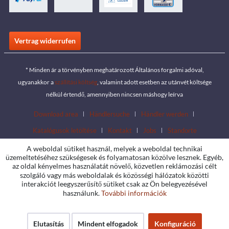
Vertrag widerrufen
* Minden ár a törvényben meghatározott Általános forgalmi adóval,
ugyanakkor a
szállítási költség
, valamint adott esetben az utánvét költsége
nélkül értendő, amennyiben nincsen máshogy leírva
Download area
Händlersuche
Händler werden
Katalógusok letöltése
Kontakt
Jobs
Standorte
A weboldal sütiket használ, melyek a weboldal technikai
üzemeltetéséhez szükségesek és folyamatosan közölve lesznek. Egyéb,
az oldal kényelmes használatát növelő, közvetlen reklámozási célt
szolgáló vagy más weboldalak és közösségi hálózatok közötti
interakciót leegyszerűsítő sütiket csak az Ön belegyezésével
használunk.
További információk
Elutasítás
Mindent elfogadok
Konfiguráció