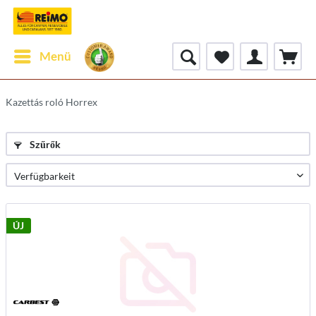
Menü
Kazettás roló Horrex
Szűrők
ÚJ