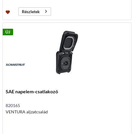
Részletek
ÚJ
SAE napelem-csatlakozó
820165
VENTURA aljzatcsalád