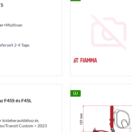
T5
ter+Multivan
eferzeit 2-4 Tage.
ÚJ
z F45S és F45L
r kisteherautókhoz és
eo/Transit Custom > 2023