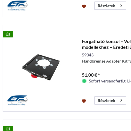
Részletek
ÚJ
Forgatható konzol – V
modellekhez – Eredeti 
Kézi...
59343
Handbremse Adapter Kit 
51,00 € *
Sofort versandfertig. Li
Részletek
ÚJ