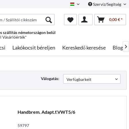
Szervíz/Segítség
Hungarian
0,00 € *
s szállítás németországon belül
ól Vásárlóérték*
csi
Lakókocsit béreljen
Kereskedő keresése
Blog

Válogatás:
Handbrem. Adapt.f.VWT5/6
59797