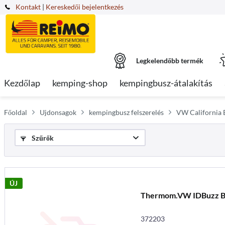
Kontakt
|
Kereskedői bejelentkezés
Legkelendőbb termék
Kezdőlap
kemping-shop
kempingbusz-átalakítás
Főoldal
Ujdonsagok
kempingbusz felszerelés
VW California B
Szűrők
ÚJ
Thermom.VW IDBuzz B
372203