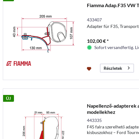
Fiamma Adap.F35 VW 
433407
Adapter für F35, Transpor
102,00 € *
Sofort versandfertig. Li
Részletek
ÚJ
Napellenző-adapterek a
modellekhez
443335
F45 falra szerelhető adapte
kisbuszokhoz – Ford Tourn
(H1/L1 + 2)