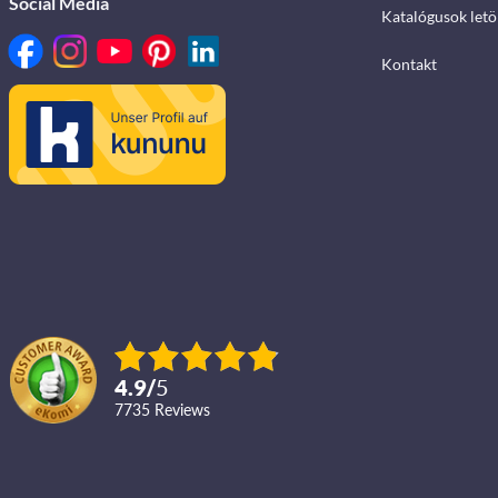
Social Media
Katalógusok letö
Kontakt
4.9
/
5
7735
reviews