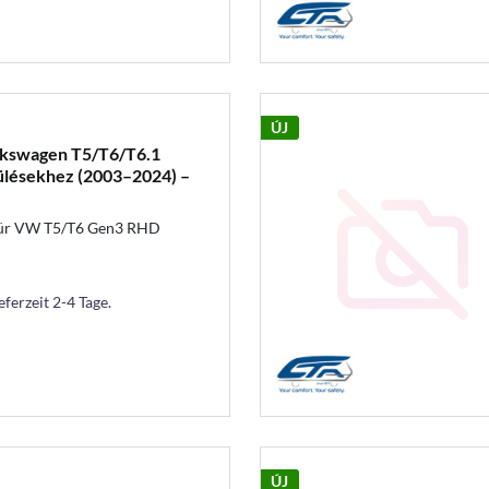
ÚJ
olkswagen T5/T6/T6.1
ülésekhez (2003–2024) –
für VW T5/T6 Gen3 RHD
eferzeit 2-4 Tage.
ÚJ