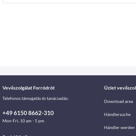
Vevőszolgálat Forródrót
Üzlet vevőszol
Telefonos támogatás és tanácsadás:
Download area
+49 6150 8662-310
Händlersuche
Mon-Fri, 10 am - 5 pm
Händler werden