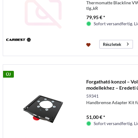
Thermomatte Blackline VW
tlg.,kR
79,95 € *
Sofort versandfertig. Li
Részletek
ÚJ
Forgatható konzol – V
modellekhez – Eredeti 
Kézi...
59341
Handbremse Adapter Kit 
51,00 € *
Sofort versandfertig. Li