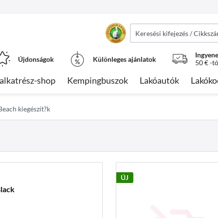
Ingyene
Újdonságok
Különleges ajánlatok
50 € -t
alkatrész-shop
Kempingbuszok
Lakóautók
Lakóko
each kiegészít?k
ÚJ
lack