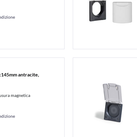
edizione
x145mm antracite,
iusura magnetica
edizione