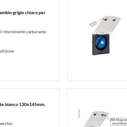
ambio grigio chiaro per
 di rifornimento carburante
edizione
ete bianco 130x145mm,
perchio