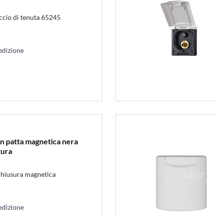
uccio di tenuta 65245
edizione
n patta magnetica nera
tura
chiusura magnetica
edizione