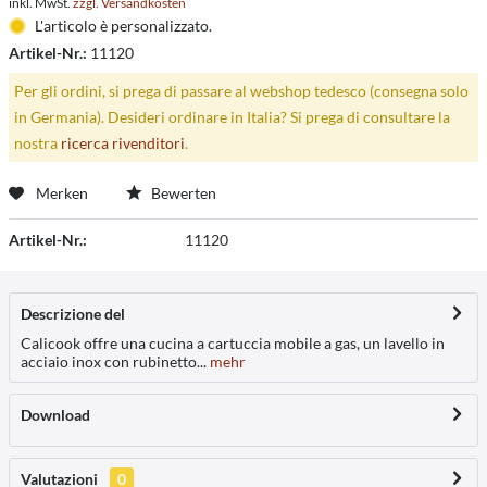
inkl. MwSt.
zzgl. Versandkosten
L'articolo è personalizzato.
Artikel-Nr.:
11120
Per gli ordini, si prega di passare al webshop tedesco (consegna solo
in Germania). Desideri ordinare in Italia? Si prega di consultare la
nostra
ricerca rivenditori
.
Merken
Bewerten
Artikel-Nr.:
11120
Descrizione del
Calicook offre una cucina a cartuccia mobile a gas, un lavello in
acciaio inox con rubinetto...
mehr
Download
Valutazioni
0