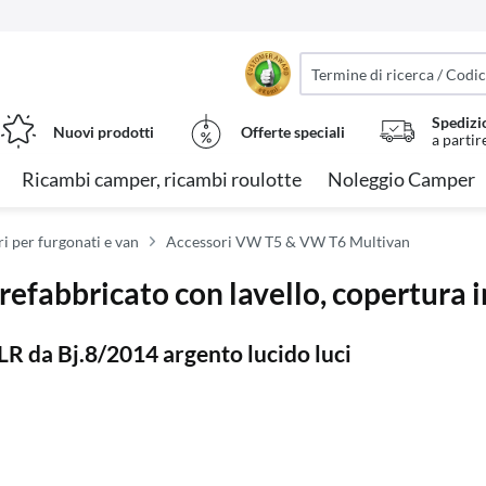
Spedizi
Nuovi prodotti
Offerte speciali
a partir
Ricambi camper, ricambi roulotte
Noleggio Camper
i per furgonati e van
Accessori VW T5 & VW T6 Multivan
efabbricato con lavello, copertura i
R da Bj.8/2014 argento lucido luci