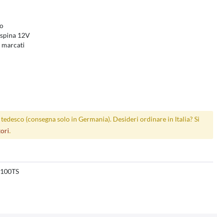
do
 spina 12V
e marcati
p tedesco (consegna solo in Germania). Desideri ordinare in Italia? Si
tori
.
100TS