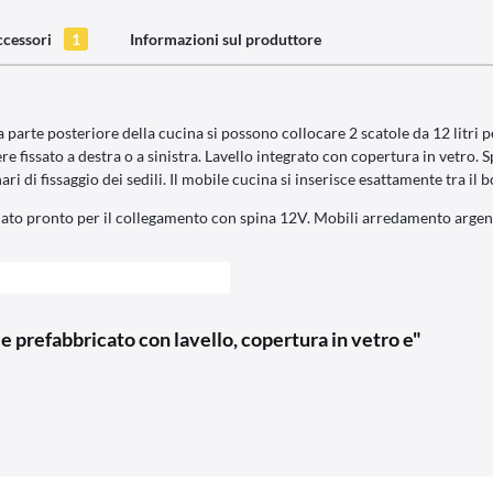
ccessori
1
Informazioni sul produttore
rte posteriore della cucina si possono collocare 2 scatole da 12 litri per
 fissato a destra o a sinistra. Lavello integrato con copertura in vetro. Sp
i di fissaggio dei sedili. Il mobile cucina si inserisce esattamente tra il b
allato pronto per il collegamento con spina 12V. Mobili arredamento argen
prefabbricato con lavello, copertura in vetro e"