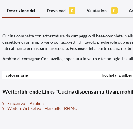
Descrizione del
Download
0
Valutazioni
0
A
Cucina compatta con attrezzatura da campeggio di base completa. Nella pa
cassetto e di un ampio vano portaoggetti. Un tavolo pieghevole può essere
lateralmente per risparmiare spazio. Fissaggio della parte cucina nei binar
Ambito di consegna:
Con lavello, copertura in vetro e tecnologia. Inst
colorazione:
hochglanz-silber
Weiterführende Links "Cucina dispensa multivan, mobile 
Fragen zum Artikel?
Weitere Artikel von Hersteller REIMO