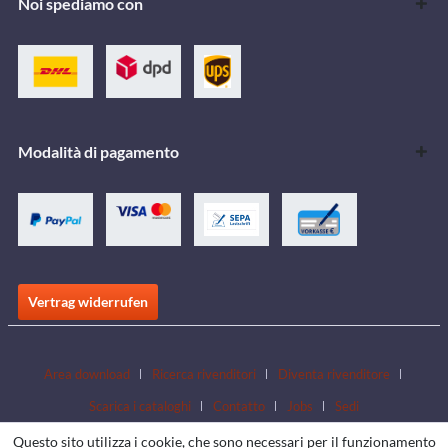
Noi spediamo con
Modalità di pagamento
Vertrag widerrufen
Area download
Ricerca rivenditori
Diventa rivenditore
Scarica i cataloghi
Contatto
Jobs
Sedi
Questo sito utilizza i cookie, che sono necessari per il funzionamento