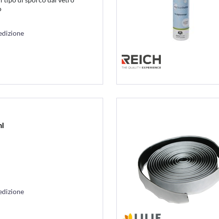
o
edizione
l
edizione