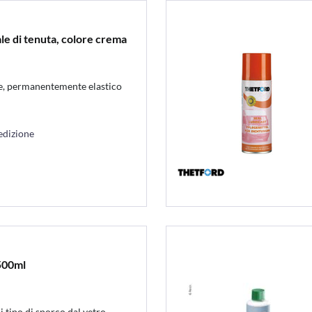
e di tenuta, colore crema
le, permanentemente elastico
edizione
 500ml
 tipo di sporco dal vetro