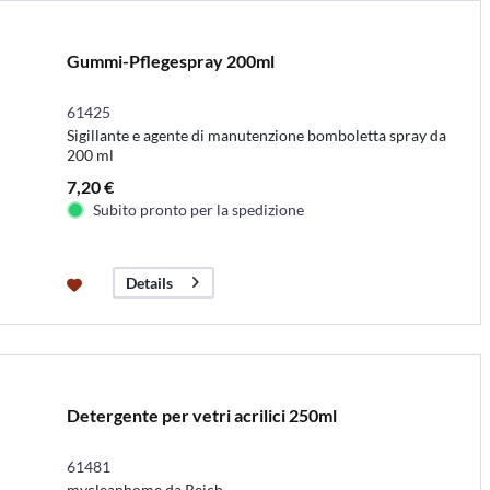
Gummi-Pflegespray 200ml
61425
Sigillante e agente di manutenzione bomboletta spray da
200 ml
7,20 €
Subito pronto per la spedizione
Details
Detergente per vetri acrilici 250ml
61481
mycleanhome da Reich