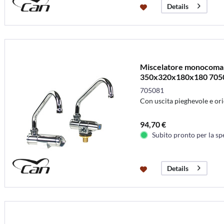
Details
Miscelatore monocoma
350x320x180x180 705
705081
Con uscita pieghevole e ori
94,70 €
Subito pronto per la sp
Details