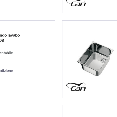
ndo lavabo
08
entabile
edizione