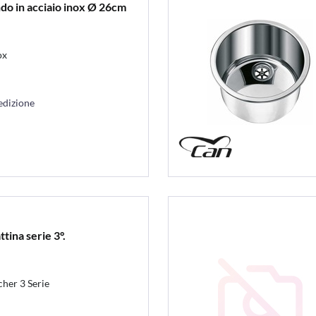
ndo in acciaio inox Ø 26cm
ox
edizione
ttina serie 3°.
her 3 Serie