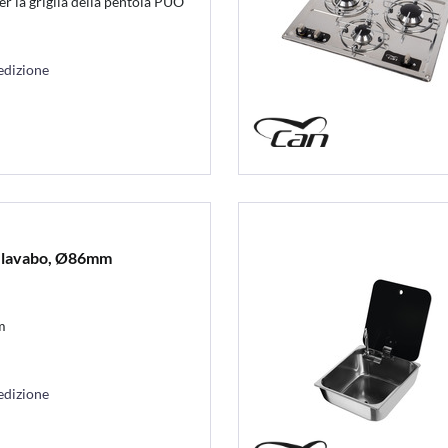
r la griglia della pentola PUÒ
edizione
er lavabo, Ø86mm
m
edizione