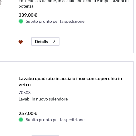
Fornello a 3 fiamme, in acciaio inox con tre impostazioni di
potenza
339,00 €
Subito pronto per la spedizione
Details
Lavabo quadrato in acciaio inox con coperchio in
vetro
70508
Lavabi in nuovo splendore
257,00 €
Subito pronto per la spedizione