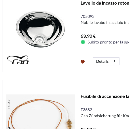
Lavello da incasso roto
705093
Nobile lavabo in acciaio in
63,90 €
Subito pronto per la sp
Details
Fusibile di accensione la
E3682
Can Zündsicherung für Koc