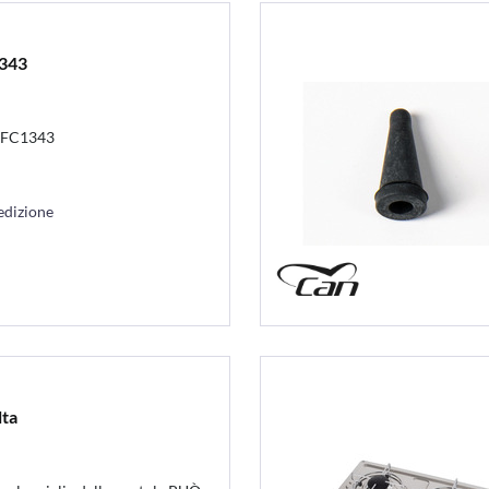
1343
r FC1343
edizione
lta