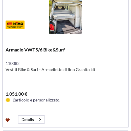
Armadio VWT5/6 Bike&Surf
110082
Vestiti Bike & Surf - Armadietto di lino Granito kit
1.051,00 €
L'articolo è personalizzato.
Details