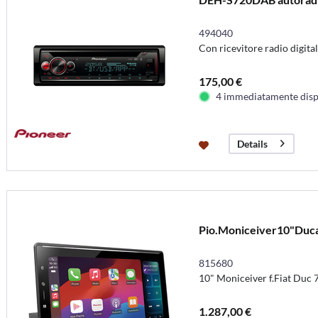
494040
Con ricevitore radio digita
175,00 €
4 immediatamente disp
Details
Pio.Moniceiver10"Duc
815680
10" Moniceiver f.Fiat Duc 
1.287,00 €