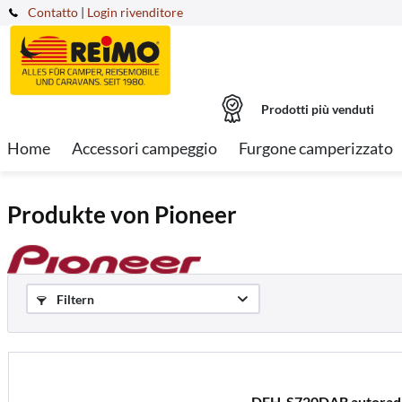
Contatto
|
Login rivenditore
Prodotti più venduti
Home
Accessori campeggio
Furgone camperizzato
Produkte von Pioneer
Filtern
DEH-S720DAB autorad