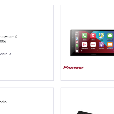
ndsystem f.
2006
onibile
prin