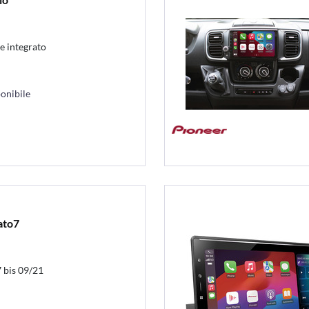
le integrato
onibile
ato7
7 bis 09/21