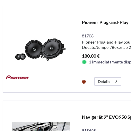
Pioneer Plug-and-Play
81708
Pioneer Plug-and-Play Sou
Ducato/Jumper/Boxer ab 
180,00 €
1 immediatamente disp
Details
Navigerät 9" EVO950 S
815698