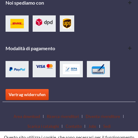
Noi spediamo con
Modalità di pagamento
Vertrag widerrufen
Area download
Ricerca rivenditori
Diventa rivenditore
Scarica i cataloghi
Contatto
Jobs
Sedi
Questo sito utilizza i cookie, che sono necessari per il funzionamento