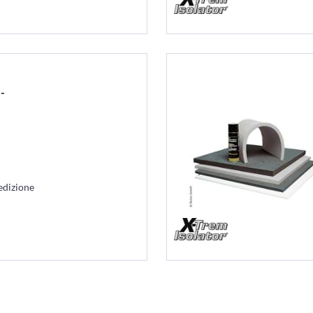
-
edizione