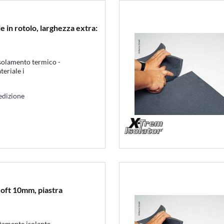
 in rotolo, larghezza extra:
solamento termico -
eriale i
edizione
Soft 10mm, piastra
tamente isolante -