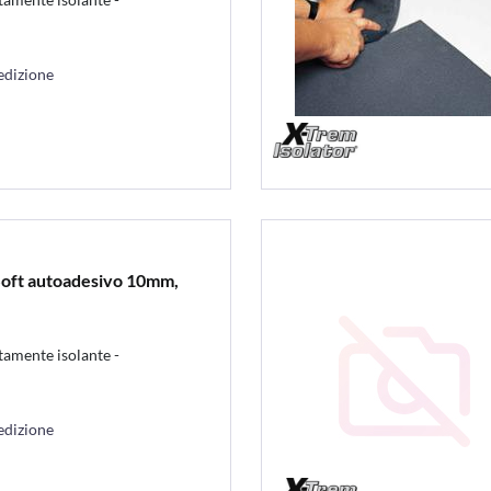
edizione
Soft autoadesivo 10mm,
tamente isolante -
edizione