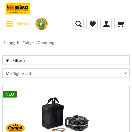
Menü
Klappgrill, Faltgrill Camping
Filtern
NEU