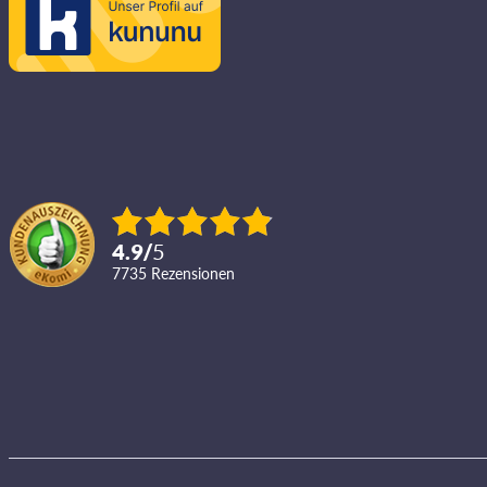
4.9
/
5
7735
Rezensionen