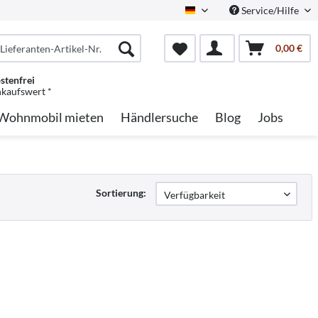
Service/Hilfe
German
0,00 €
stenfrei
nkaufswert *
Wohnmobil mieten
Händlersuche
Blog
Jobs
Sortierung: