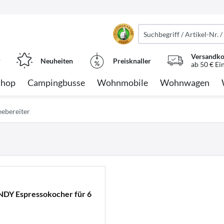
Versandko
r
Neuheiten
Preisknaller
ab 50 € Ei
Shop
Campingbusse
Wohnmobile
Wohnwagen
eebereiter
Y Espressokocher für 6