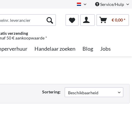
Service/Hulp
Dutch
€ 0,00 *
atis verzending
naf 50 € aankoopwaarde *
perverhuur
Handelaar zoeken
Blog
Jobs
Sortering: