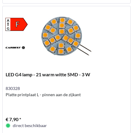
A
F
G
LED G4 lamp - 21 warm witte SMD - 3 W
830328
Platte printplaat L - pinnen aan de zijkant
€ 7,90 *
direct beschikbaar