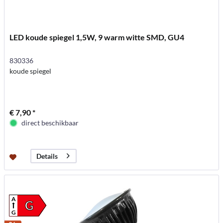
LED koude spiegel 1,5W, 9 warm witte SMD, GU4
830336
koude spiegel
€ 7,90 *
direct beschikbaar
Details
A
G
G