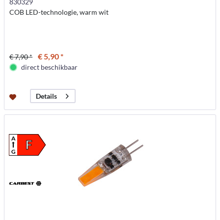
830329
COB LED-technologie, warm wit
€ 5,90 *
€ 7,90 *
direct beschikbaar
Details
A
F
G