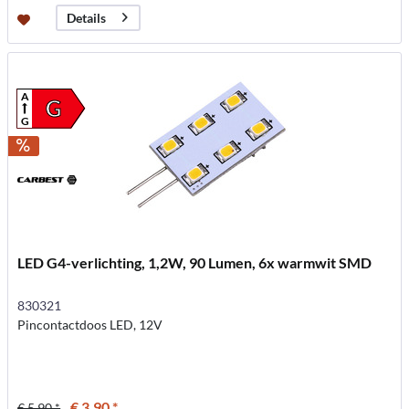
Details
A
G
G
LED G4-verlichting, 1,2W, 90 Lumen, 6x warmwit SMD
830321
Pincontactdoos LED, 12V
€ 3,90 *
€ 5,90 *