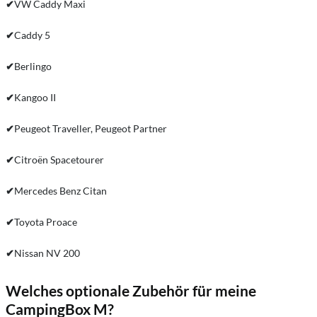
✔
VW Caddy Maxi
✔
Caddy 5
✔
Berlingo
✔
Kangoo II
✔
Peugeot Traveller, Peugeot Partner
✔
Citroën Spacetourer
✔
Mercedes Benz Citan
✔
Toyota Proace
✔
Nissan NV 200
Welches optionale Zubehör für meine
CampingBox M?