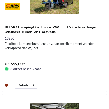
REIMO CampingBox L voor VW T5, T6 korte en lange
wielbasis, Kombi en Caravelle
13250
Flexibele kampeerbusuitrusting, kan op elk moment worden
verwijderd dankzij het
€ 1.699,00 *
3 direct beschikbaar
Details