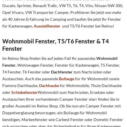
Ducato, Sprinter, Renault Trafic, VW T5, T6, T4, Vito, Nissan NW 300,
Opel Vivaro, VW Transporter Camper. Profitieren Sie jetzt von mehr
als 40 Jahren Erfahrung im Camping und kaufen Sie jetzt Ihr Fenster
für Kastenwagen,
Ausstellfenster
und T5/T6 Fenster bei Reimo!
Wohnmobil Fenster, T5/T6 Fenster & T4
Fenster
Im Reimo Shop finden Sie auf jeden Fall Ihr passendes
Wohnmobil
Fenster
, Wohnwagen Fenster, Fenster für Kastenwagen, T5 Fenster,
T4 Fenster, T6 Fenster oder
Dachfenster
zum Nachrüsten oder
Austauchen. Auch das passende
Bullauge
für Ihr Wohnmobil sowie
Fiamma Dachhaube,
Dachhaube
für Wohnmobile, Thule Dachhaube
oder
Schiebefenster
Wohnmobil zum Nachrüsten, Ersetzen oder
Austauschen Ihrer vorhandenen Camper Fenster starr finden Sie in
großer Auswahl im Reimo Shop. Ob Sie nun ein Camper Fenster mit
Doppelverglasung bevorzugen, ein Bullauge für Wohnmobil
benötigen, Markenfenster wie Carbest Fenster oder Dometic Fenster
sich wünschen oder aber das Sicherheitsglas für Ihren Kastenwagen