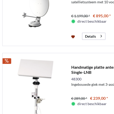
satellietsysteem met 10 v
€ 895,00 *
€ 1.199,00 *
direct beschikbaar
Details
Handmatige platte an
Single-LNB
48300
Ingebouwde giek met 3-assi
€ 239,00 *
€ 289,00 *
direct beschikbaar