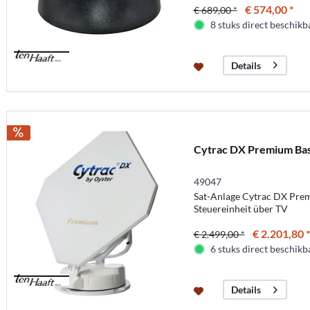
€ 574,00 *
€ 689,00 *
8 stuks direct beschikb
Details
Cytrac DX Premium Bas
49047
Sat-Anlage Cytrac DX Pre
Steuereinheit über TV
€ 2.201,80 *
€ 2.499,00 *
6 stuks direct beschikb
Details