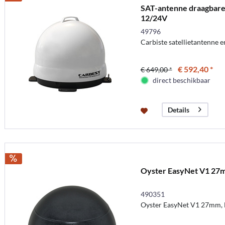
SAT-antenne draagbare
12/24V
49796
Carbiste satellietantenne e
€ 592,40 *
€ 649,00 *
direct beschikbaar
Details
Oyster EasyNet V1 27
490351
Oyster EasyNet V1 27mm, 