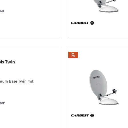
aar
is Twin
mium Base Twin mit
aar