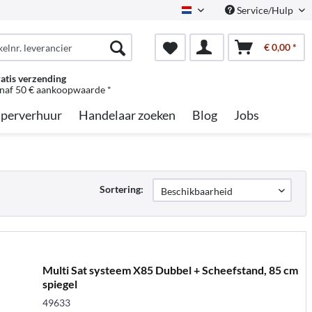
Service/Hulp
Dutch
€ 0,00 *
atis verzending
naf 50 € aankoopwaarde *
perverhuur
Handelaar zoeken
Blog
Jobs
Sortering:
Multi Sat systeem X85 Dubbel + Scheefstand, 85 cm
spiegel
49633