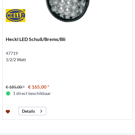
Heckl LED Schuß/Brems/Bli
47719
1/2/2 Watt
€ 165,00 *
€ 185,00 *
1 direct beschikbaar
Details