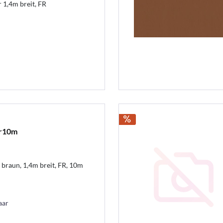
 1,4m breit, FR
br10m
braun, 1,4m breit, FR, 10m
aar