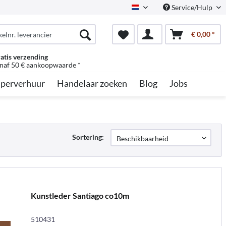
Service/Hulp
Dutch
€ 0,00 *
atis verzending
naf 50 € aankoopwaarde *
perverhuur
Handelaar zoeken
Blog
Jobs
Sortering:
Kunstleder Santiago co10m
510431