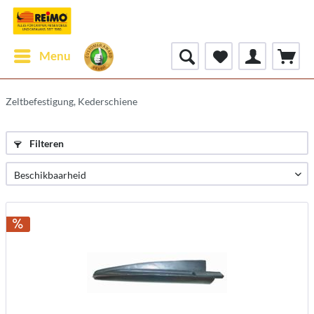
Menu
Zeltbefestigung, Kederschiene
Filteren